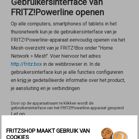
Gebruikersinterface van
FRITZ!Powerline openen
Op alle computers, smartphones of tablets in het
thuisnetwerk kun je de gebruikersinterface van je
FRITZ!Powerline-apparaat eenvoudig openen via het
Mesh-overzicht van je FRITZ!Box onder "Home
Network > Mesh". Voer hiervoor het adres
http://fritz.box
in de webbrowser in. In de
gebruikersinterface kun je alle functies configureren
en krijg je gedetailleerde informatie over het product,
je aansluiting en je verbindingen.
Door op de apparaatnaam te klikken wordt de
gebruikersinterface van het FRITZ!Powerline-apparaat geopend
Let op:
Om de gebruikersinterface van je FRITZ!Powerline-
FRITZSHOP MAAKT GEBRUIK VAN
apparaat via het Mesh-netwerk te kunnen openen,
COOKIES