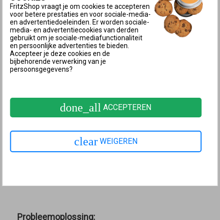
moet het FRITZ!Powerline-apparaat zijn verbonden
FritzShop vraagt je om cookies te accepteren
voor betere prestaties en voor sociale-media-
met je FRITZ!Box.
en advertentiedoeleinden. Er worden sociale-
media- en advertentiecookies van derden
Als je het FRITZ!Powerline-apparaat nog niet met je
gebruikt om je sociale-mediafunctionaliteit
FRITZ!Box hebt verbonden of het FRITZ!Powerline-
en persoonlijke advertenties te bieden.
Accepteer je deze cookies en de
apparaat met een andere router gebruikt, kun je de
bijbehorende verwerking van je
gebruikersinterface of via
http://fritz.powerline
persoonsgegevens?
openen of via het IP-adres (in de fabrieksinstellingen
http://192.168.178.2
).
done_all
ACCEPTEREN
Volledige adres invoeren in de adresbalk
Voer altijd het volledige adres
http://fritz.powerline
in.
Als je het adres bijvoorbeeld invoert zonder "http://",
clear
WEIGEREN
kan het voorkomen dat de webbrowser een
zoekopdracht uitvoert op internet en niet de
gebruikersinterface opent.
Probleemoplossing: