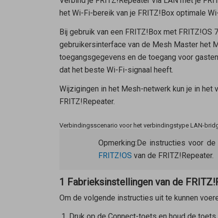
Verbind je FRITZ!Repeater via LAN met je FRIT
het Wi-Fi-bereik van je FRITZ!Box optimale Wi
Bij gebruik van een FRITZ!Box met FRITZ!OS 
gebruikersinterface van de Mesh Master het
toegangsgegevens en de toegang voor gasten. 
dat het beste Wi-Fi-signaal heeft.
Wijzigingen in het Mesh-netwerk kun je in het
FRITZ!Repeater.
Verbindingsscenario voor het verbindingstype LAN-brid
Opmerking:
De instructies voor de
FRITZ!OS
van de FRITZ!Repeater.
1 Fabrieksinstellingen van de FRITZ!
Om de volgende instructies uit te kunnen voer
Druk op de Connect-toets en houd de toets