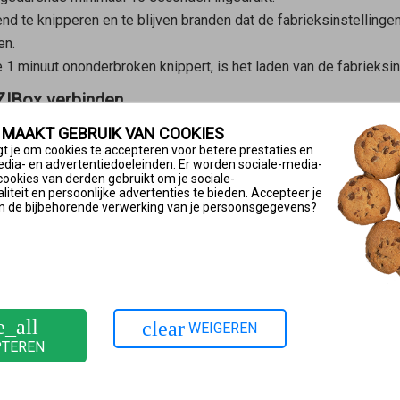
nd te knipperen en te blijven branden dat de fabrieksinstellin
en.
 minuut ononderbroken knippert, is het laden van de fabrieksins
Z!Box verbinden
kkabel met een LAN-poort van de FRITZ!Box.
 MAAKT GEBRUIK VAN COOKIES
t je om cookies te accepteren voor betere prestaties en
e knop in het Mesh-netwerk opnemen
edia- en advertentiedoeleinden. Er worden sociale-media-
cookies van derden gebruikt om je sociale-
 het Mesh-netwerk opgenomen. Het maakt niet uit of je eerst op
iteit en persoonlijke advertenties te bieden. Accepteer je
n de bijbehorende verwerking van je persoonsgegevens?
e aan:
p de Connect-toets van de FRITZ!Repeater en laat de toets weer 
s van de
Mesh Master
en houd de toets ingedrukt tot de Connect-l
chten er ook andere leds op.
e_all
clear
WEIGEREN
PTEREN