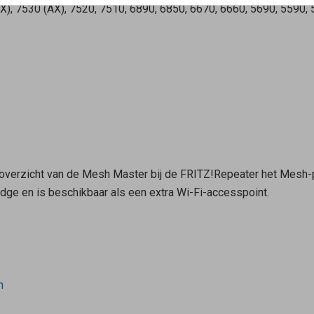
), 7530 (AX), 7520, 7510, 6890, 6850, 6670, 6660, 5690, 5590, 
-overzicht van de
Mesh Master
bij de FRITZ!Repeater het Mesh
dge en is beschikbaar als een extra Wi-Fi-accesspoint.
m