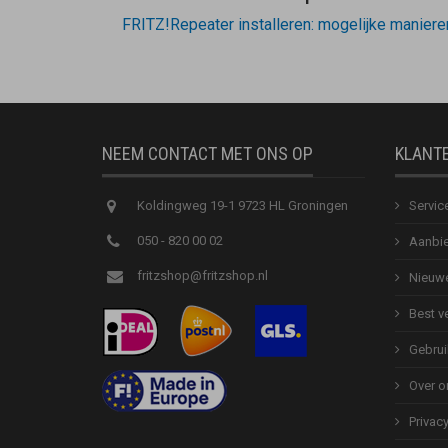
FRITZ!Repeater installeren: mogelijke manier
NEEM CONTACT MET ONS OP
KLANT
Koldingweg 19-1 9723 HL Groningen
Servic
050 - 820 00 02
Aanbie
fritzshop@fritzshop.nl
Nieuwe
Best v
Gebrui
Over o
Privac