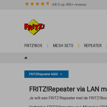
★
★
★
★
4.8/5 op 450+ reviews
FRITZ!BOX
MESH SETS
REPEATER
FRITZ!Repeater 6000
FRITZ!Repeater via LAN m
Je wilt een FRITZ!Repeater met de FRITZ!Box 