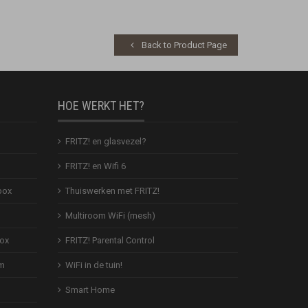
Back to Product Page
HOE WERKT HET?
FRITZ! en glasvezel?
FRITZ! en Wifi 6
box
Thuiswerken met FRITZ!
Multiroom WiFi (mesh)
Box
FRITZ! Parental Control
em
WiFi in de tuin!
Smart Home