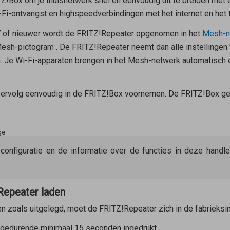
Z!Box om je thuisnetwerk snel en eenvoudig uit te breiden met e
-Fi-ontvangst en highspeedverbindingen met het internet en het 
7 of nieuwer wordt de FRITZ!Repeater opgenomen in het
Mesh-n
 Mesh-pictogram
. De FRITZ!Repeater neemt dan alle instellingen
Je Wi-Fi-apparaten brengen in het Mesh-netwerk automatisch e
 vervolg eenvoudig in de FRITZ!Box voornemen. De FRITZ!Box ge
ge
 configuratie en de informatie over de functies in deze hand
Repeater laden
en zoals uitgelegd, moet de FRITZ!Repeater zich in de fabrieksin
 gedurende minimaal 15 seconden ingedrukt.