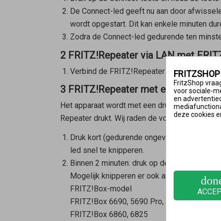
De Connect-led geeft nu aan door afwissele
wordt opgestart. Dit kan enkele minuten dur
Zodra de Connect-led gedurende ten minste 1
2 FRITZ!Repeater via LAN met FRIT
Verbind de FRITZ!Repeater met een netwer
FRITZSHOP
FritzShop vraag
3 FRITZ!Repeater met een druk op d
voor sociale-m
en advertentie
Het apparaat wordt met een druk op de knop in
mediafunctional
deze cookies e
Repeater
drukt. Wij raden de volgende volgord
Druk kort (gedurende ongeveer 1 seconde) o
led snel te knipperen.
Binnen 2 minuten: druk op de Connect-toet
Mogelijk knipperen er ook andere leds of li
don
FRITZ!Box-model
ACCE
FRITZ!Box 6690, 5690 Pro, 4060
FRITZ!Box 6860, 6825