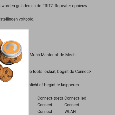
gen worden geladen en de FRITZ!Repeater opnieuw
tellingen voltooid.
 de toets van de
Mesh Master
of de
Mesh
los. Zodra je de toets loslaat, begint de Connect-
ed (zie tabel) oplicht of begint te knipperen.
Connect-toets
Connect-led
Connect
Connect
Connect
WLAN