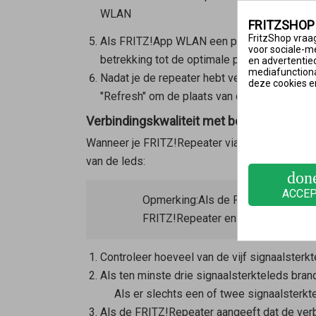
WLAN
FRITZSHOP
FritzShop vraag
Als
FRITZ!App WLAN
een plaatswijziging a
voor sociale-m
betrekking tot de optimale plaats.
en advertentie
mediafunctional
Nadat je de repeater hebt verplaatst, tik je i
deze cookies e
"Refresh" om de plaats van de repeater opn
Verbindingskwaliteit met behulp van de l
Wanneer je FRITZ!Repeater via Wi-Fi is verbon
van de leds:
don
ACCE
Opmerking:
Als de FRITZ!Repeater 
FRITZ!Repeater en het eerste draa
Controleer hoeveel van de vijf signaalster
Als ten minste drie signaalsterkteleds bran
Als er slechts een of twee signaalsterkte
Als de FRITZ!Repeater aangeeft dat de verbi