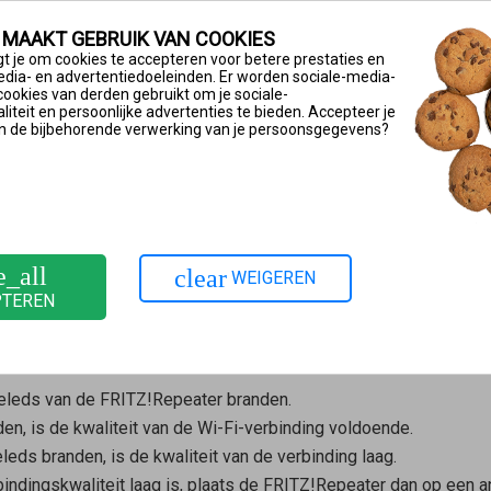
 MAAKT GEBRUIK VAN COOKIES
t je om cookies te accepteren voor betere prestaties en
anraadt, plaats de FRITZ!Repeater dan ergens anders. Houd daarb
edia- en advertentiedoeleinden. Er worden sociale-media-
cookies van derden gebruikt om je sociale-
iteit en persoonlijke advertenties te bieden. Accepteer je
n
FRITZ!App WLAN
onder Android op het pictogram
of tik onder
n de bijbehorende verwerking van je persoonsgegevens?
ieuw te beoordelen.
eds controleren
den met de router, kun je de kwaliteit van de verbinding tussen
e_all
clear
WEIGEREN
PTEREN
met een netwerkkabel is verbonden met de router, geven de leds
dloze netwerkapparaat dat daarmee is verbonden.
kteleds van de FRITZ!Repeater branden.
den, is de kwaliteit van de Wi-Fi-verbinding voldoende.
leds branden, is de kwaliteit van de verbinding laag.
ndingskwaliteit laag is, plaats de FRITZ!Repeater dan op een and