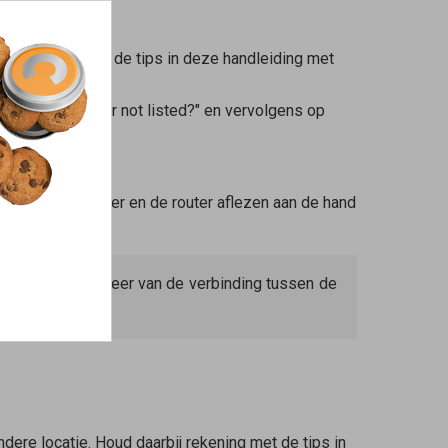
ij rekening met de tips in deze handleiding met
 iOS op "Repeater not listed?" en vervolgens op
 de FRITZ!Repeater en de router aflezen aan de hand
 de kwaliteit weer van de verbinding tussen de
ere locatie. Houd daarbij rekening met de tips in