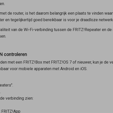
en.
met de router, is het daarom belangrijk een plaats te vinden wa
er en tegelijkertijd goed bereikbaar is voor je draadloze netwer
aliteit van de Wi-Fi-verbinding tussen de FRITZ!Repeater en de r
sen.
N controleren
den met een FRITZ!Box met FRITZ!OS 7 of nieuwer, kun je de ve
kbaar voor mobiele apparaten met Android en iOS.
aters".
.
 de verbinding zien:
et FRITZ!App