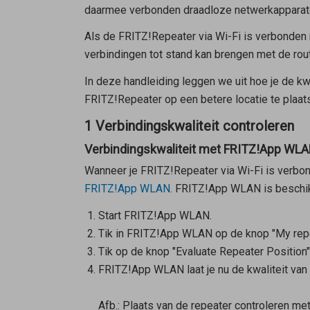
daarmee verbonden draadloze netwerkapparat
Als de FRITZ!Repeater via Wi-Fi is verbonden 
verbindingen tot stand kan brengen met de rout
In deze handleiding leggen we uit hoe je de kw
FRITZ!Repeater op een betere locatie te plaat
1 Verbindingskwaliteit controleren
Verbindingskwaliteit met FRITZ!App WLA
Wanneer je FRITZ!Repeater via Wi-Fi is verbon
FRITZ!App WLAN
.
FRITZ!App WLAN
is beschi
Start
FRITZ!App WLAN
.
Tik in
FRITZ!App WLAN
op de knop "My repe
Tik op de knop "Evaluate Repeater Position"
FRITZ!App WLAN
laat je nu de kwaliteit van
Afb.: Plaats van de repeater controleren m