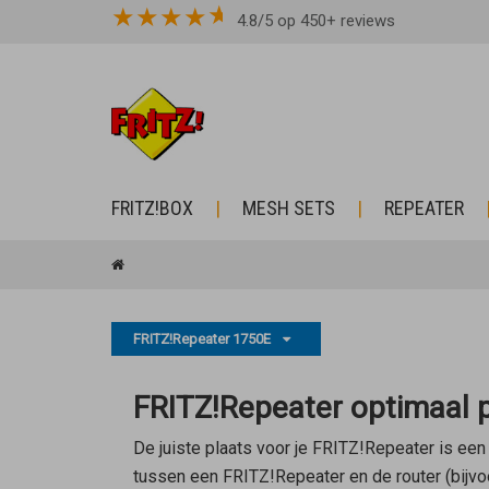
★
★
★
★
4.8/5 op 450+ reviews
FRITZ!BOX
MESH SETS
REPEATER
FRITZ!Repeater 1750E
FRITZ!Repeater optimaal 
De juiste plaats voor je FRITZ!Repeater is een b
tussen een FRITZ!Repeater en de router (bijvo