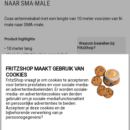
NAAR SMA-MALE
Coax antennekabel met een lengte van 10 meter voorzien van N-
male naar SMA-male.
Product highlights
Waarom bestellen bij
FritzShop?
• 10 meter lang
• Hoge kwaliteit lowloss coax kabel
✓ Gratis verzending
• Geschikt voor outdoor gebruik
vanaf € 30,00
✓
Voor 17.00 besteld,
FRITZSHOP MAAKT GEBRUIK VAN
morgen in huis
COOKIES
✓
Technische
helpdesk
voor al je vragen
FritzShop vraagt je om cookies te accepteren
✓
14 dagen
Referentie:
SW-KC-004
voor betere prestaties en voor sociale-media-
bedenktermijn
en advertentiedoeleinden. Er worden sociale-
media- en advertentiecookies van derden
op voorraad, wordt gratis
Beschikbaarheid:
gebruikt om je sociale-mediafunctionaliteit
verzonden!
en persoonlijke advertenties te bieden.
Accepteer je deze cookies en de
bijbehorende verwerking van je
Aantal :
persoonsgegevens?