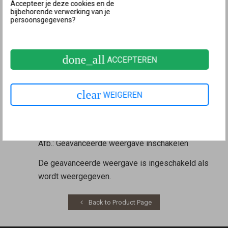
Accepteer je deze cookies en de
bijbehorende verwerking van je
persoonsgegevens?
Afb.: Geavanceerde weergave inschakelen
De geavanceerde weergave is ingeschakeld
wanneer de aan/uit-knop groen is.
.
done_all
ACCEPTEREN
FRITZ!OS ouder dan 6.50
Open de
gebruikersinterface van de FRITZ!Box
.
clear
WEIGEREN
Klik op "View: Standard" in de onderste sectie van
de gebruikersinterface.
Afb.: Geavanceerde weergave inschakelen
De geavanceerde weergave is ingeschakeld als
wordt weergegeven.
Back to Product Page