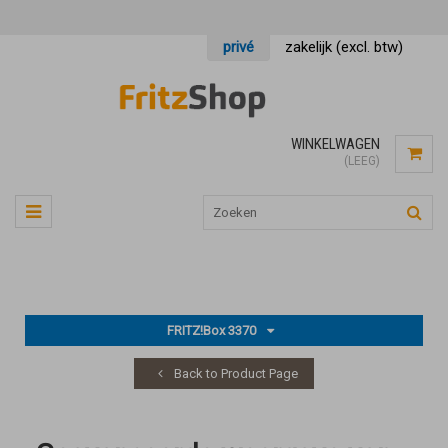
privé
zakelijk (excl. btw)
WINKELWAGEN
(LEEG)
FRITZ!Box 3370
Back to Product Page