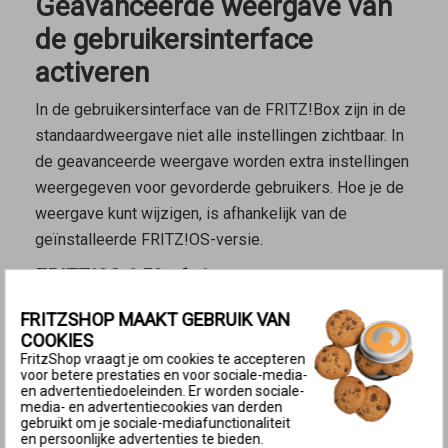
Geavanceerde weergave van
de gebruikersinterface
activeren
In de gebruikersinterface van de FRITZ!Box zijn in de
standaardweergave niet alle instellingen zichtbaar. In
de geavanceerde weergave worden extra instellingen
weergegeven voor gevorderde gebruikers. Hoe je de
weergave kunt wijzigen, is afhankelijk van de
geïnstalleerde FRITZ!OS-versie.
FRITZ!OS 6.50 of nieuwer
Open de
gebruikersinterface van de FRITZ!Box
.
FRITZSHOP MAAKT GEBRUIK VAN
Klik rechtsboven aan de rand van de
COOKIES
FritzShop vraagt je om cookies te accepteren
gebruikersinterface op de menuknop met drie
voor betere prestaties en voor sociale-media-
puntjes
.
en advertentiedoeleinden. Er worden sociale-
media- en advertentiecookies van derden
Klik op de aan-uitschakelaar
om de geavanceerde
gebruikt om je sociale-mediafunctionaliteit
weergave in te schakelen.
en persoonlijke advertenties te bieden.