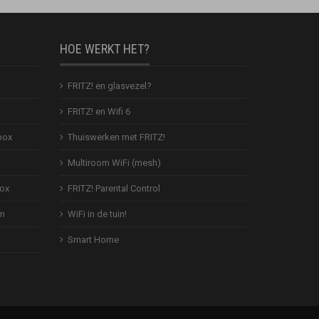
HOE WERKT HET?
FRITZ! en glasvezel?
FRITZ! en Wifi 6
box
Thuiswerken met FRITZ!
Multiroom WiFi (mesh)
Box
FRITZ! Parental Control
em
WiFi in de tuin!
Smart Home