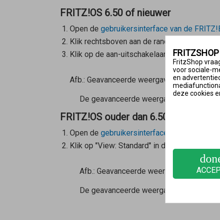
FRITZ!OS 6.50 of nieuwer
Open de
gebruikersinterface van de FRITZ
Klik rechtsboven aan de rand van de gebrui
FRITZSHOP
Klik op de aan-uitschakelaar
om de geavanc
FritzShop vraag
voor sociale-m
en advertentie
Afb.: Geavanceerde weergave inschakelen
mediafunctional
deze cookies e
De geavanceerde weergave is ingeschake
FRITZ!OS ouder dan 6.50
Open de
gebruikersinterface van de FRITZ
Klik op "View: Standard" in de onderste sect
don
ACCE
Afb.: Geavanceerde weergave inschakel
De geavanceerde weergave is ingeschak