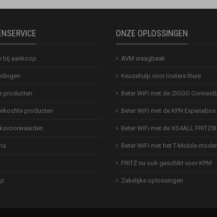
ENSERVICE
ONZE OPLOSSINGEN
e bij aankoop
AVM vraagbaak
dingen
Keuzehulp voor routers thuis
 producten
Beter WiFi met de ZIGGO Connect
erkochte producten
Beter WiFi met de KPN Experiabox
ksvoorwaarden
Beter WiFi met de XS4ALL FRITZ!
ns
Beter WiFi met het T-Mobile mod
y
FRITZ nu ook geschikt voor KPN!
ap
Zakelijke oplossingen