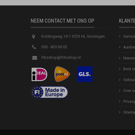
NEEM CONTACT MET ONS OP
KLANT
Koldingweg 19-1 9723 HL Groningen
Servic
050 - 820 00 02
Aanbie
fritzshop@fritzshop.nl
Nieuwe
Best v
Gebrui
Over o
Privac
Sitem