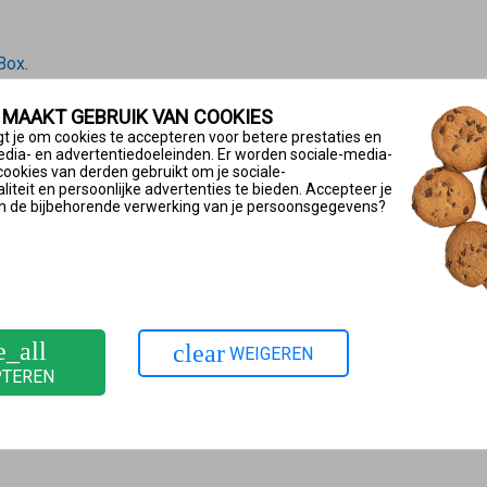
!Box
.
kersinterface op de menuknop met drie puntjes
.
 MAAKT GEBRUIK VAN COOKIES
eerde weergave in te schakelen.
t je om cookies te accepteren voor betere prestaties en
edia- en advertentiedoeleinden. Er worden sociale-media-
cookies van derden gebruikt om je sociale-
iteit en persoonlijke advertenties te bieden. Accepteer je
n de bijbehorende verwerking van je persoonsgegevens?
ld wanneer de aan/uit-knop groen is.
.
!Box
.
ie van de gebruikersinterface.
e_all
clear
WEIGEREN
PTEREN
en
eld als
wordt weergegeven.