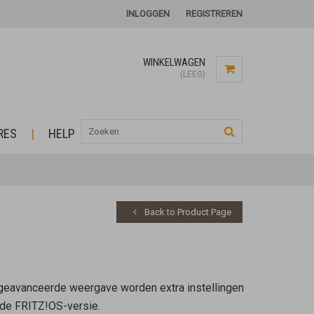
INLOGGEN
REGISTREREN
WINKELWAGEN
(LEEG)
RES
HELP
Back to Product Page
de geavanceerde weergave worden extra instellingen
rde FRITZ!OS-versie.