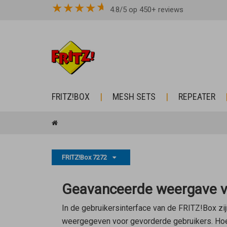
★
★
★
★
4.8/5 op 450+ reviews
FRITZ!BOX
MESH SETS
REPEATER
FRITZ!Box 7272
Geavanceerde weergave va
In de gebruikersinterface van de FRITZ!Box zij
weergegeven voor gevorderde gebruikers. Hoe j