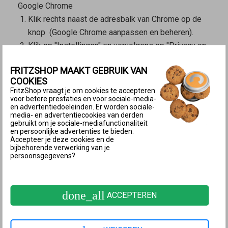
Google Chrome
Klik rechts naast de adresbalk van Chrome op de
knop
(Google Chrome aanpassen en beheren).
Klik op "Instellingen" en vervolgens op "Privacy en
beveiliging".
FRITZSHOP MAAKT GEBRUIK VAN
Klik op "Site-instellingen" en op "JavaScript".
COOKIES
Schakel de optie "Sites kunnen JavaScript
FritzShop vraagt je om cookies te accepteren
gebruiken" in.
voor betere prestaties en voor sociale-media-
en advertentiedoeleinden. Er worden sociale-
Microsoft Edge
media- en advertentiecookies van derden
gebruikt om je sociale-mediafunctionaliteit
Klik in Edge rechtsboven op de knop
(Instellingen
en persoonlijke advertenties te bieden.
en meer).
Accepteer je deze cookies en de
bijbehorende verwerking van je
Klik op "Instellingen" en vervolgens op "Cookies en
persoonsgegevens?
site machtigingen".
Klik op "JavaScript" en schakel JavaScript in.
Apple Safari (iOS)
done_all
ACCEPTEREN
Open de iOS-instellingen.
Tik op "Safari" en vervolgens helemaal onderaan op