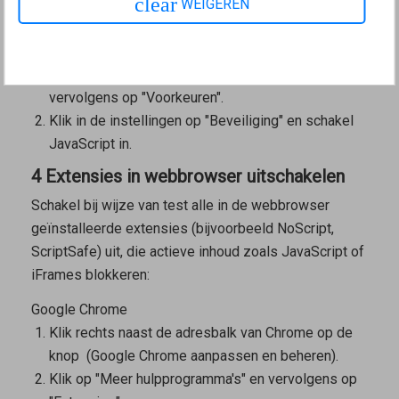
clear
WEIGEREN
"Geavanceerd".
Schakel JavaScript in.
Apple Safari (macOS)
Klik in de menubalk van Safari op "Safari" en klik
vervolgens op "Voorkeuren".
Klik in de instellingen op "Beveiliging" en schakel
JavaScript in.
4 Extensies in webbrowser uitschakelen
Schakel bij wijze van test alle in de webbrowser
geïnstalleerde extensies (bijvoorbeeld NoScript,
ScriptSafe) uit, die actieve inhoud zoals JavaScript of
iFrames blokkeren:
Google Chrome
Klik rechts naast de adresbalk van Chrome op de
knop
(Google Chrome aanpassen en beheren).
Klik op "Meer hulpprogramma's" en vervolgens op