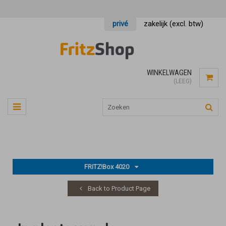
privé
zakelijk (excl. btw)
WINKELWAGEN
(LEEG)
FRITZ!Box 4020
Back to Product Page