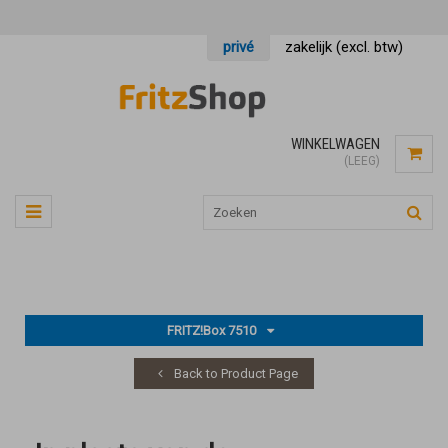
privé
zakelijk (excl. btw)
WINKELWAGEN
(LEEG)
FRITZ!Box 7510
Back to Product Page