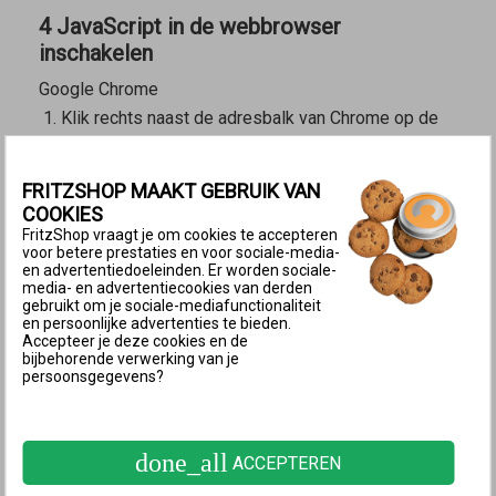
4 JavaScript in de webbrowser
inschakelen
Google Chrome
Klik rechts naast de adresbalk van Chrome op de
knop
(Google Chrome aanpassen en beheren).
Klik op "Instellingen" en vervolgens op "Privacy en
FRITZSHOP MAAKT GEBRUIK VAN
beveiliging".
COOKIES
Klik op "Site-instellingen" en op "JavaScript".
FritzShop vraagt je om cookies te accepteren
voor betere prestaties en voor sociale-media-
Schakel de optie "Sites kunnen JavaScript
en advertentiedoeleinden. Er worden sociale-
media- en advertentiecookies van derden
gebruiken" in.
gebruikt om je sociale-mediafunctionaliteit
Microsoft Edge
en persoonlijke advertenties te bieden.
Accepteer je deze cookies en de
Klik in Edge rechtsboven op de knop
(Instellingen
bijbehorende verwerking van je
en meer).
persoonsgegevens?
Klik op "Instellingen" en vervolgens op "Cookies en
site machtigingen".
done_all
ACCEPTEREN
Klik op "JavaScript" en schakel JavaScript in.
Apple Safari (iOS)