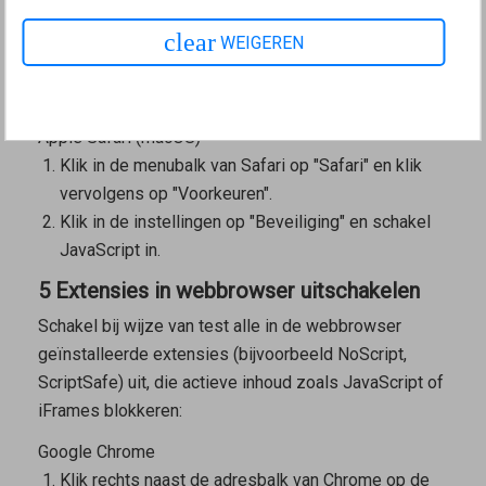
Open de iOS-instellingen.
clear
WEIGEREN
Tik op "Safari" en vervolgens helemaal onderaan op
"Geavanceerd".
Schakel JavaScript in.
Apple Safari (macOS)
Klik in de menubalk van Safari op "Safari" en klik
vervolgens op "Voorkeuren".
Klik in de instellingen op "Beveiliging" en schakel
JavaScript in.
5 Extensies in webbrowser uitschakelen
Schakel bij wijze van test alle in de webbrowser
geïnstalleerde extensies (bijvoorbeeld NoScript,
ScriptSafe) uit, die actieve inhoud zoals JavaScript of
iFrames blokkeren:
Google Chrome
Klik rechts naast de adresbalk van Chrome op de