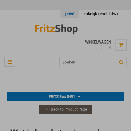
privé
zakelijk (excl. btw)
WINKELWAGEN
(LEEG)
FRITZ!Box 5491
Back to Product Page