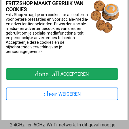
FRITZSHOP MAAKT GEBRUIK VAN
omdat lage frequenties gemakkelijker kunnen
COOKIES
doordringen in obstakels zoals muren en
FritzShop vraagt je om cookies te accepteren
waterhoudende of metalen voorwerpen.
voor betere prestaties en voor sociale-media-
en advertentiedoeleinden. Er worden sociale-
media- en advertentiecookies van derden
Het 5GHz-Wi-Fi-netwerk heeft in de buurt van een
gebruikt om je sociale-mediafunctionaliteit
draadloze router een hogere snelheid, omdat hier een
en persoonlijke advertenties te bieden.
Accepteer je deze cookies en de
breder frequentiespectrum kan worden gebruikt.
bijbehorende verwerking van je
persoonsgegevens?
Hierdoor kunnen in dezelfde tijd meer gegevens
worden getransporteerd.
Voorwaarden voor band steering
done_all
ACCEPTEREN
In de fabrieksinstellingen van de FRITZ!Box is band
steering al ingeschakeld. In het
Mesh-netwerk van
clear
WEIGEREN
FRITZ!
vormt band steering samen met AP steering de
basis voor
Mesh Wi-Fi steering
. Band steering is
echter niet mogelijk als je in de FRITZ!Box
verschillende namen hebt geconfigureerd voor het
2,4GHz- en 5GHz-Wi-Fi-netwerk. In dit geval moet je