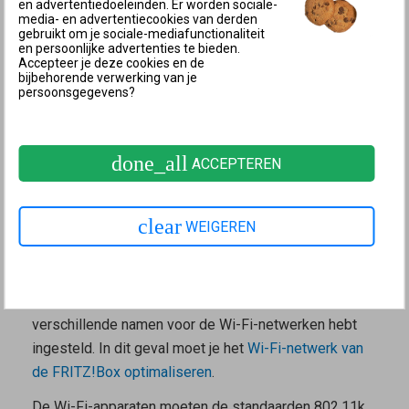
en advertentiedoeleinden. Er worden sociale-
waterhoudende of metalen voorwerpen.
media- en advertentiecookies van derden
gebruikt om je sociale-mediafunctionaliteit
Het 5 GHz-Wi-Fi-netwerk heeft in de buurt van een
en persoonlijke advertenties te bieden.
Accepteer je deze cookies en de
Wi-Fi-router een hogere snelheid, omdat hier een
bijbehorende verwerking van je
persoonsgegevens?
breder frequentiespectrum kan worden gebruikt.
Hierdoor kunnen in dezelfde tijd meer gegevens
worden getransporteerd.
done_all
ACCEPTEREN
Voorwaarden voor band steering
In de fabrieksinstellingen van de FRITZ!Box is band
clear
WEIGEREN
steering al ingeschakeld. In het
Mesh-netwerk van
FRITZ!
vormt band steering samen met AP steering de
basis voor
Mesh Wi-Fi steering
. Band steering is
echter niet mogelijk als je in de FRITZ!Box
verschillende namen voor de Wi-Fi-netwerken hebt
ingesteld. In dit geval moet je het
Wi-Fi-netwerk van
de FRITZ!Box optimaliseren
.
De Wi-Fi-apparaten moeten de standaarden 802.11k