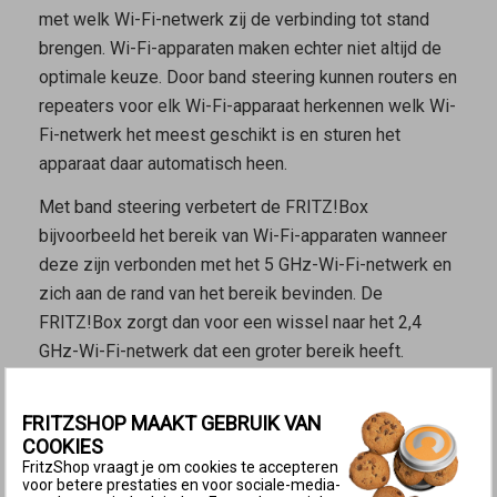
met welk Wi-Fi-netwerk zij de verbinding tot stand
brengen. Wi-Fi-apparaten maken echter niet altijd de
optimale keuze. Door band steering kunnen routers en
repeaters voor elk Wi-Fi-apparaat herkennen welk Wi-
Fi-netwerk het meest geschikt is en sturen het
apparaat daar automatisch heen.
Met band steering verbetert de FRITZ!Box
bijvoorbeeld het bereik van Wi-Fi-apparaten wanneer
deze zijn verbonden met het 5 GHz-Wi-Fi-netwerk en
zich aan de rand van het bereik bevinden. De
FRITZ!Box zorgt dan voor een wissel naar het 2,4
GHz-Wi-Fi-netwerk dat een groter bereik heeft.
Kenmerken van de Wi-Fi-netwerken
FRITZSHOP MAAKT GEBRUIK VAN
Het 2,4 GHz-Wi-Fi-netwerk heeft een groter bereik,
COOKIES
omdat lage frequenties gemakkelijker kunnen
FritzShop vraagt je om cookies te accepteren
doordringen in obstakels zoals muren en
voor betere prestaties en voor sociale-media-