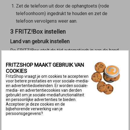
Zet de telefoon uit door de ophangtoets (rode
telefoonhoorn) ingedrukt te houden en zet de
telefoon vervolgens weer aan.
3 FRITZ!Box instellen
Land van gebruik instellen
De FRITZ!Box stelt de tijd automatisch in aan de hand
van het ingestelde land waarin de FRITZ!Box wordt
FRITZSHOP MAAKT GEBRUIK VAN
gebruikt.
COOKIES
FritzShop vraagt je om cookies te accepteren
Klik in de
gebruikersinterface van de FRITZ!Box
op
voor betere prestaties en voor sociale-media-
‘Systeem’.
en advertentiedoeleinden. Er worden sociale-
media- en advertentiecookies van derden
Klik in het menu ‘Systeem’ op ‘Regio en taal’.
gebruikt om je sociale-mediafunctionaliteit
Klik op het tabblad ‘Regio’.
en persoonlijke advertenties te bieden.
Accepteer je deze cookies en de
Selecteer uit de vervolgkeuzelijst het land waarin
bijbehorende verwerking van je
persoonsgegevens?
de FRITZ!Box wordt gebruikt. Als het land er niet
tussen staat, selecteer dan ‘Ander land’.
Belangrijk:
Door wijziging van de de regionale