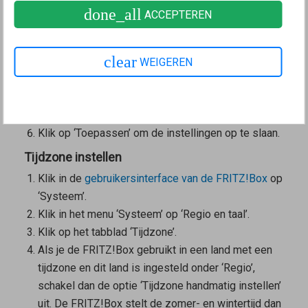
done_all
ACCEPTEREN
opties worden de telefonie-instellingen
(bijvoorbeeld telefoonapparaten, doorschakelingen,
kiesregels) teruggezet en moeten opnieuw worden
clear
WEIGEREN
ingesteld.
Als je naar de tijdzone wordt gevraagd, selecteer
dan de juiste tijdzone.
Klik op ‘Toepassen’ om de instellingen op te slaan.
Tijdzone instellen
Klik in de
gebruikersinterface van de FRITZ!Box
op
‘Systeem’.
Klik in het menu ‘Systeem’ op ‘Regio en taal’.
Klik op het tabblad ‘Tijdzone’.
Als je de FRITZ!Box gebruikt in een land met een
tijdzone en dit land is ingesteld onder ‘Regio’,
schakel dan de optie ‘Tijdzone handmatig instellen’
uit. De FRITZ!Box stelt de zomer- en wintertijd dan