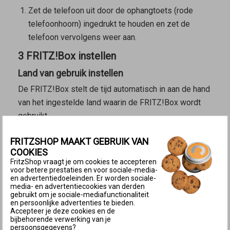
Zet de telefoon uit door de ophangtoets (rode
telefoonhoorn) ingedrukt te houden en zet de
telefoon vervolgens weer aan.
3 FRITZ!Box instellen
Land van gebruik instellen
De FRITZ!Box stelt de tijd automatisch in aan de hand
van het ingestelde land waarin de FRITZ!Box wordt
gebruikt.
Klik in de
gebruikersinterface van de FRITZ!Box
op
FRITZSHOP MAAKT GEBRUIK VAN
‘Systeem’.
COOKIES
FritzShop vraagt je om cookies te accepteren
Klik in het menu ‘Systeem’ op ‘Regio en taal’.
voor betere prestaties en voor sociale-media-
Klik op het tabblad ‘Regio’. Als het tabblad niet
en advertentiedoeleinden. Er worden sociale-
media- en advertentiecookies van derden
beschikbaar is, is de FRITZ!Box ingesteld voor
gebruikt om je sociale-mediafunctionaliteit
gebruik in Duitsland. Het is bij dit model FRITZ!Box
en persoonlijke advertenties te bieden.
Accepteer je deze cookies en de
niet mogelijk om het land te wijzigen waarin de
bijbehorende verwerking van je
persoonsgegevens?
FRITZ!Box wordt gebruikt.