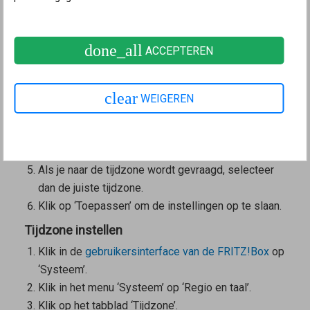
Selecteer uit de vervolgkeuzelijst het land waarin
de FRITZ!Box wordt gebruikt. Als het land er niet
done_all
ACCEPTEREN
tussen staat, selecteer dan ‘Ander land’.
Belangrijk:
Door wijziging van de de regionale
opties worden de telefonie-instellingen
clear
WEIGEREN
(bijvoorbeeld telefoonapparaten, doorschakelingen,
kiesregels) teruggezet en moeten opnieuw worden
ingesteld.
Als je naar de tijdzone wordt gevraagd, selecteer
dan de juiste tijdzone.
Klik op ‘Toepassen’ om de instellingen op te slaan.
Tijdzone instellen
Klik in de
gebruikersinterface van de FRITZ!Box
op
‘Systeem’.
Klik in het menu ‘Systeem’ op ‘Regio en taal’.
Klik op het tabblad ‘Tijdzone’.