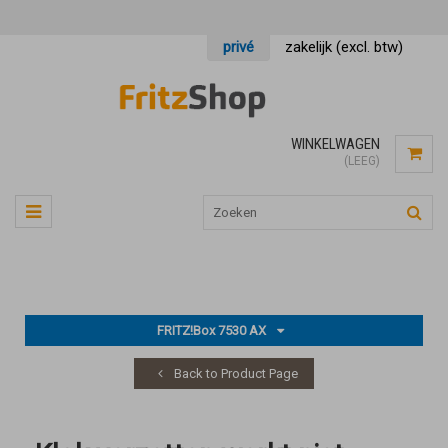
privé
zakelijk (excl. btw)
WINKELWAGEN
(LEEG)
FRITZ!Box 7530 AX
Back to Product Page