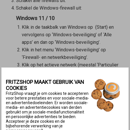
Schakel alle firewalls uit.
Schakel de Windows-firewall uit:
Windows 11 / 10
Klik in de taakbalk van Windows op
(Start) en
vervolgens op ‘Windows-beveiliging’ of ‘Alle
apps’ en dan op ‘Windows-beveiliging’.
Klik in het menu ‘Windows-beveiliging’ op
‘Firewall- en netwerkbeveiliging’.
Klik op het actieve netwerk (meestal ‘Particulier
netwerk’)
Schakel de Microsoft Defender Firewall uit.
FRITZSHOP MAAKT GEBRUIK VAN
COOKIES
Windows 8
FritzShop vraagt je om cookies te accepteren
voor betere prestaties en voor sociale-media-
Druk de toetscombinatie Windows-toets
+ X in
en advertentiedoeleinden. Er worden sociale-
en klik in het contextmenu op
media- en advertentiecookies van derden
gebruikt om je sociale-mediafunctionaliteit
‘Configuratiescherm’.
en persoonlijke advertenties te bieden.
Accepteer je deze cookies en de
Selecteer ‘Systeem en beveiliging’ en
bijbehorende verwerking van je
vervolgens ‘Windows Firewall’.