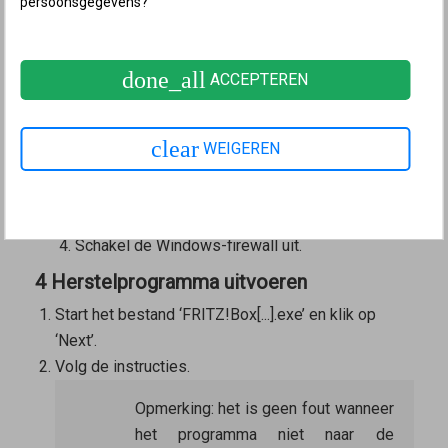
persoonsgegevens?
Schakel de Windows-firewall uit.
Windows 7
done_all
ACCEPTEREN
Klik in Windows op ‘Start’ en vervolgens op
‘Configuratiescherm’.
Selecteer rechtsboven onder ‘Weergeven op’ de
clear
WEIGEREN
optie ‘Categorie’ (
).
Klik op ‘Systeem en beveiliging’ en vervolgens
op ‘Windows Firewall’.
Schakel de Windows-firewall uit.
4 Herstelprogramma uitvoeren
Start het bestand ‘FRITZ!Box[...].exe’ en klik op
‘Next’.
Volg de instructies.
Opmerking:
het is
geen
fout wanneer
het programma niet naar de