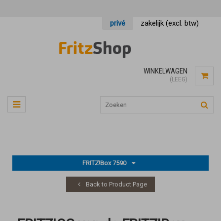
privé
zakelijk (excl. btw)
WINKELWAGEN
(LEEG)
FRITZ!Box 7590
Back to Product Page