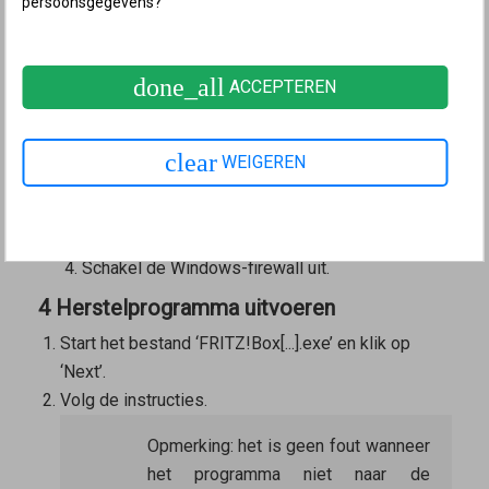
persoonsgegevens?
Schakel de Windows-firewall uit.
Windows 7
done_all
ACCEPTEREN
Klik in Windows op ‘Start’ en vervolgens op
‘Configuratiescherm’.
Selecteer rechtsboven onder ‘Weergeven op’ de
clear
WEIGEREN
optie ‘Categorie’ (
).
Klik op ‘Systeem en beveiliging’ en vervolgens
op ‘Windows Firewall’.
Schakel de Windows-firewall uit.
4 Herstelprogramma uitvoeren
Start het bestand ‘FRITZ!Box[...].exe’ en klik op
‘Next’.
Volg de instructies.
Opmerking:
het is
geen
fout wanneer
het programma niet naar de