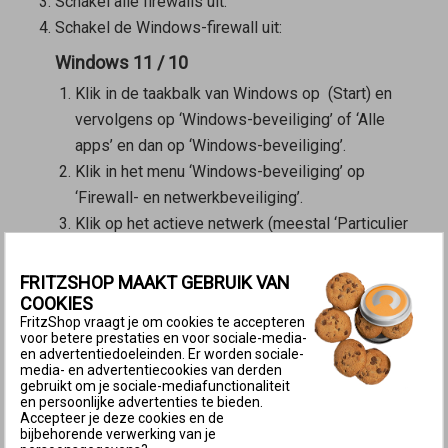
Schakel alle firewalls uit.
Schakel de Windows-firewall uit:
Windows 11 / 10
Klik in de taakbalk van Windows op
(Start) en
vervolgens op ‘Windows-beveiliging’ of ‘Alle
apps’ en dan op ‘Windows-beveiliging’.
Klik in het menu ‘Windows-beveiliging’ op
‘Firewall- en netwerkbeveiliging’.
Klik op het actieve netwerk (meestal ‘Particulier
netwerk’)
Schakel de Microsoft Defender Firewall uit.
FRITZSHOP MAAKT GEBRUIK VAN
COOKIES
Windows 8
FritzShop vraagt je om cookies te accepteren
voor betere prestaties en voor sociale-media-
Druk de toetscombinatie Windows-toets
+ X in
en advertentiedoeleinden. Er worden sociale-
en klik in het contextmenu op
media- en advertentiecookies van derden
gebruikt om je sociale-mediafunctionaliteit
‘Configuratiescherm’.
en persoonlijke advertenties te bieden.
Accepteer je deze cookies en de
Selecteer ‘Systeem en beveiliging’ en
bijbehorende verwerking van je
vervolgens ‘Windows Firewall’.