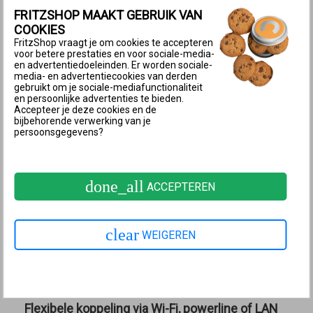
FRITZSHOP MAAKT GEBRUIK VAN
Mesh-overzicht in de gebruikersinterface van de FRITZ!Box
COOKIES
Mesh-functies voor telefonie en smarthome
FritzShop vraagt je om cookies te accepteren
voor betere prestaties en voor sociale-media-
Bij gebruik van een extra FRITZ!Box als
Mesh
en advertentiedoeleinden. Er worden sociale-
Repeater
kun je de telefoonnummers van de
Mesh
media- en advertentiecookies van derden
gebruikt om je sociale-mediafunctionaliteit
Master
ook gebruiken met telefoons die zijn
en persoonlijke advertenties te bieden.
verbonden met de
Mesh Repeater
en met deze
Accepteer je deze cookies en de
bijbehorende verwerking van je
telefoons gebruikmaken van een gezamenlijk
persoonsgegevens?
telefoonboek.
Smarthomeapparaten die met een
Mesh Repeater
zijn
done_all
ACCEPTEREN
verbonden, worden via de
Mesh Master
centraal
ingesteld en aangestuurd. Zo kunnen bijvoorbeeld met
de
Mesh Master
verbonden smarthomeapparaten en
clear
WEIGEREN
met de
Mesh Repeater
verbonden
smarthomeapparaten worden gegroepeerd en
vervolgens samen worden geschakeld.
Flexibele koppeling via Wi-Fi, powerline of LAN