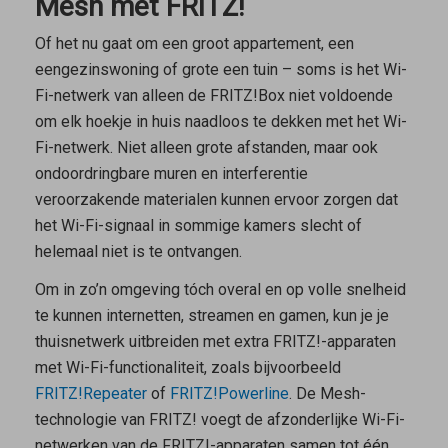
Mesh met FRITZ!
Of het nu gaat om een groot appartement, een
eengezinswoning of grote een tuin – soms is het Wi-
Fi-netwerk van alleen de FRITZ!Box niet voldoende
om elk hoekje in huis naadloos te dekken met het Wi-
Fi-netwerk. Niet alleen grote afstanden, maar ook
ondoordringbare muren en interferentie
veroorzakende materialen kunnen ervoor zorgen dat
het Wi-Fi-signaal in sommige kamers slecht of
helemaal niet is te ontvangen.
Om in zo’n omgeving tóch overal en op volle snelheid
te kunnen internetten, streamen en gamen, kun je je
thuisnetwerk uitbreiden met extra FRITZ!-apparaten
met Wi-Fi-functionaliteit, zoals bijvoorbeeld
FRITZ!Repeater
of
FRITZ!Powerline
. De Mesh-
technologie van FRITZ! voegt de afzonderlijke Wi-Fi-
netwerken van de FRITZ!-apparaten samen tot één