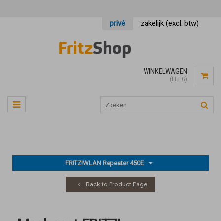
privé
zakelijk (excl. btw)
WINKELWAGEN
(LEEG)
FRITZ!WLAN Repeater 450E
Back to Product Page