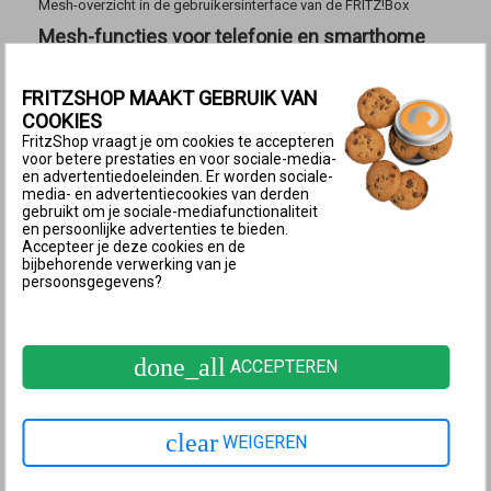
Mesh-overzicht in de gebruikersinterface van de FRITZ!Box
Mesh-functies voor telefonie en smarthome
Bij gebruik van een extra FRITZ!Box als
Mesh
FRITZSHOP MAAKT GEBRUIK VAN
Repeater
kun je het telefoonnummer van de
Mesh
COOKIES
Master
ook gebruiken met telefoons die zijn
FritzShop vraagt je om cookies te accepteren
verbonden met de
Mesh Repeater
en met deze
voor betere prestaties en voor sociale-media-
en advertentiedoeleinden. Er worden sociale-
telefoons gebruikmaken van een gezamenlijk
media- en advertentiecookies van derden
gebruikt om je sociale-mediafunctionaliteit
telefoonboek. Smarthomeapparaten die zijn
en persoonlijke advertenties te bieden.
verbonden met de
Mesh Repeater
worden centraal
Accepteer je deze cookies en de
bijbehorende verwerking van je
geconfigureerd en aangestuurd via de
Mesh Master
.
persoonsgegevens?
Zo kunnen bijvoorbeeld met de
Mesh Master
verbonden smarthomeapparaten en met de
Mesh
Repeater
verbonden smarthomeapparaten tot een
done_all
ACCEPTEREN
groep worden samengevoegd en vervolgens samen
worden geschakeld.
clear
WEIGEREN
Flexibele koppeling via Wi-Fi, powerline of LAN
Snelle Wi-Fi-verbindingen met FRITZ!-apparaten