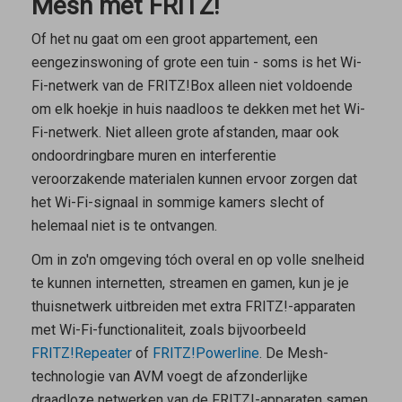
Mesh met FRITZ!
Of het nu gaat om een groot appartement, een
eengezinswoning of grote een tuin - soms is het Wi-
Fi-netwerk van de FRITZ!Box alleen niet voldoende
om elk hoekje in huis naadloos te dekken met het Wi-
Fi-netwerk. Niet alleen grote afstanden, maar ook
ondoordringbare muren en interferentie
veroorzakende materialen kunnen ervoor zorgen dat
het Wi-Fi-signaal in sommige kamers slecht of
helemaal niet is te ontvangen.
Om in zo'n omgeving tóch overal en op volle snelheid
te kunnen internetten, streamen en gamen, kun je je
thuisnetwerk uitbreiden met extra FRITZ!-apparaten
met Wi-Fi-functionaliteit, zoals bijvoorbeeld
FRITZ!Repeater
of
FRITZ!Powerline
. De Mesh-
technologie van AVM voegt de afzonderlijke
draadloze netwerken van de FRITZ!-apparaten samen