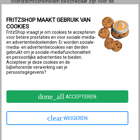
overdrachtssnelheden beschikbaar zijn voor de
afzonderlijke verbindingen. En als er voor een FRITZ!-
apparaat een update beschikbaar is, kun je die met
FRITZSHOP MAAKT GEBRUIK VAN
één muisklik rechtstreeks via het Mesh-overzicht
COOKIES
FritzShop vraagt je om cookies te accepteren
installeren.
voor betere prestaties en voor sociale-media-
en advertentiedoeleinden. Er worden sociale-
media- en advertentiecookies van derden
Mesh-overzicht in de gebruikersinterface van de FRITZ!Box
gebruikt om je sociale-mediafunctionaliteit
en persoonlijke advertenties te bieden.
Mesh-functies voor telefonie en smarthome
Accepteer je deze cookies en de
bijbehorende verwerking van je
Bij gebruik van een extra FRITZ!Box als
Mesh
persoonsgegevens?
Repeater
kun je de telefoonnummers van de
Mesh
Master
ook gebruiken met telefoons die zijn
verbonden met de
Mesh Repeater
en met deze
done_all
ACCEPTEREN
telefoons gebruikmaken van een gezamenlijk
telefoonboek.
clear
WEIGEREN
Smarthomeapparaten die met een
Mesh Repeater
zijn
verbonden, worden via de
Mesh Master
centraal
ingesteld en aangestuurd. Zo kunnen bijvoorbeeld met