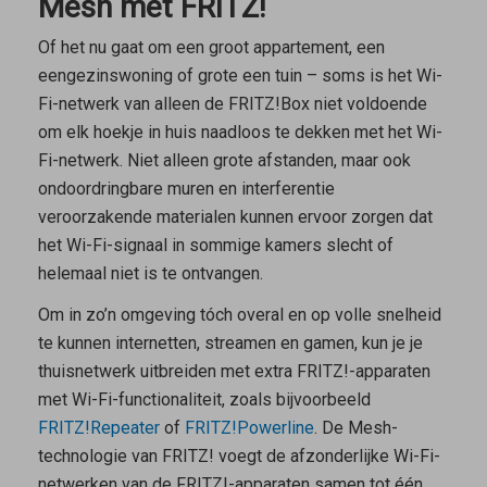
Mesh met FRITZ!
Of het nu gaat om een groot appartement, een
eengezinswoning of grote een tuin – soms is het Wi-
Fi-netwerk van alleen de FRITZ!Box niet voldoende
om elk hoekje in huis naadloos te dekken met het Wi-
Fi-netwerk. Niet alleen grote afstanden, maar ook
ondoordringbare muren en interferentie
veroorzakende materialen kunnen ervoor zorgen dat
het Wi-Fi-signaal in sommige kamers slecht of
helemaal niet is te ontvangen.
Om in zo’n omgeving tóch overal en op volle snelheid
te kunnen internetten, streamen en gamen, kun je je
thuisnetwerk uitbreiden met extra FRITZ!-apparaten
met Wi-Fi-functionaliteit, zoals bijvoorbeeld
FRITZ!Repeater
of
FRITZ!Powerline
. De Mesh-
technologie van FRITZ! voegt de afzonderlijke Wi-Fi-
netwerken van de FRITZ!-apparaten samen tot één