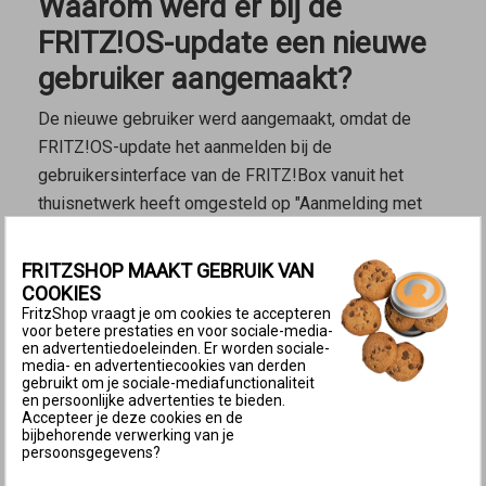
Waarom werd er bij de
FRITZ!OS-update een nieuwe
gebruiker aangemaakt?
De nieuwe gebruiker werd aangemaakt, omdat de
FRITZ!OS-update het aanmelden bij de
gebruikersinterface van de FRITZ!Box vanuit het
thuisnetwerk heeft omgesteld op "Aanmelding met
FRITZ!Box-gebruikersnaam en wachtwoord". Als er
voor de update alléén een wachtwoord werd gebruikt
FRITZSHOP MAAKT GEBRUIK VAN
voor toegang tot de gebruikersinterface, wordt er
COOKIES
FritzShop vraagt je om cookies te accepteren
tijdens de update automatisch een gebruiker
voor betere prestaties en voor sociale-media-
aangemaakt met de naam "fritz" en een willekeurig
en advertentiedoeleinden. Er worden sociale-
media- en advertentiecookies van derden
viercijferig getal, bijvoorbeeld "fritz1234". Deze
gebruikt om je sociale-mediafunctionaliteit
gebruiker heeft het wachtwoord gekregen dat
en persoonlijke advertenties te bieden.
Accepteer je deze cookies en de
voorheen werd gebruikt voor aanmelding.
bijbehorende verwerking van je
persoonsgegevens?
De automatisch aangemaakte gebruiker wordt