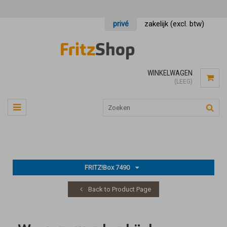
privé
zakelijk (excl. btw)
WINKELWAGEN
(LEEG)
FRITZ!Box 7490
Back to Product Page