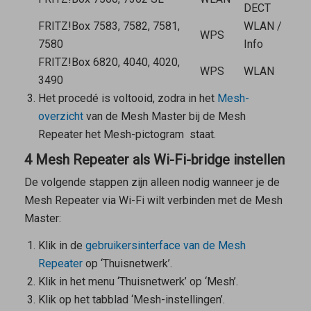
DECT
FRITZ!Box 7583, 7582, 7581,
WLAN /
WPS
7580
Info
FRITZ!Box 6820, 4040, 4020,
WPS
WLAN
3490
Het procedé is voltooid, zodra in het
Mesh-
overzicht
van de
Mesh Master
bij de
Mesh
Repeater
het Mesh-pictogram
staat.
4 Mesh Repeater als Wi-Fi-bridge instellen
De volgende stappen zijn alleen nodig wanneer je de
Mesh Repeater
via Wi-Fi wilt verbinden met de
Mesh
Master
:
Klik in de
gebruikersinterface van de
Mesh
Repeater
op ‘Thuisnetwerk’.
Klik in het menu ‘Thuisnetwerk’ op ‘Mesh’.
Klik op het tabblad ‘Mesh-instellingen’.