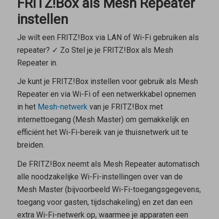
FRITZ!Box als Mesh Repeater
instellen
Je wilt een FRITZ!Box via LAN of Wi-Fi gebruiken als
repeater? ✓ Zo Stel je je FRITZ!Box als Mesh
Repeater in.
Je kunt je FRITZ!Box instellen voor gebruik als
Mesh
Repeater
en via Wi-Fi of een netwerkkabel opnemen
in het
Mesh-netwerk
van je FRITZ!Box met
internettoegang (
Mesh Master
) om gemakkelijk en
efficiënt het Wi-Fi-bereik van je thuisnetwerk uit te
breiden.
De FRITZ!Box neemt als
Mesh Repeater
automatisch
alle noodzakelijke Wi-Fi-instellingen over van de
Mesh Master
(bijvoorbeeld Wi-Fi-toegangsgegevens,
toegang voor gasten, tijdschakeling) en zet dan een
extra Wi-Fi-netwerk op, waarmee je apparaten een