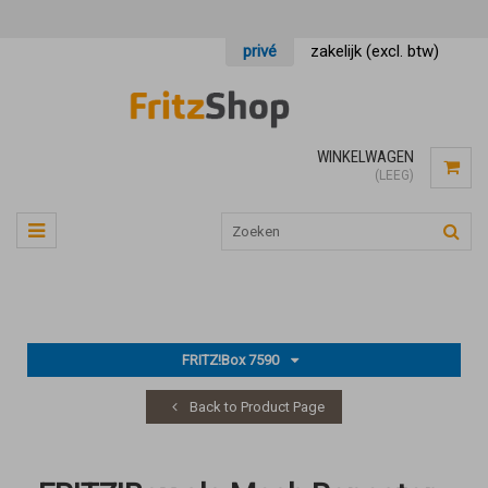
privé
zakelijk (excl. btw)
WINKELWAGEN
(LEEG)
FRITZ!Box 7590
Back to Product Page