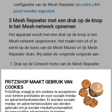
configuratie van de
Mesh Repeater
als extra LAN-
poort worden ingesteld
.
3 Mesh Repeater met een druk op de knop
in het Mesh-netwerk opnemen
Het apparaat wordt met een druk op de knop in het
Mesh-netwerk opgenomen. Het maakt niet uit of je
eerst op de toets van de
Mesh Master
of de
Mesh
Repeater
drukt. Wij raden de volgende volgorde aan:
Druk op de Connect-toets van de
Mesh Repeater
(zie tabel) en houd de toets ingedrukt tot de
Connect-led begint te knipperen. Mogelijk gaan er
FRITZSHOP MAAKT GEBRUIK VAN
ook nog andere leds knipperen.
COOKIES
Binnen 2 minuten: druk op de Connect-toets van de
FritzShop vraagt je om cookies te accepteren
voor betere prestaties en voor sociale-media-
Mesh Master
en houd de toets ingedrukt tot de
en advertentiedoeleinden. Er worden sociale-
Connect-led (zie tabel) oplicht of begint te
media- en advertentiecookies van derden
gebruikt om je sociale-mediafunctionaliteit
knipperen. Mogelijk knipperen er ook andere leds
en persoonlijke advertenties te bieden.