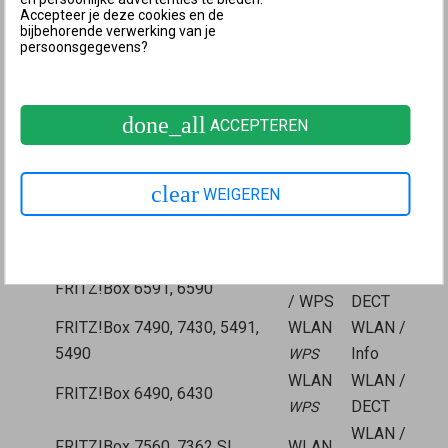
of lichten er ook andere leds op.
Accepteer je deze cookies en de
bijbehorende verwerking van je
Connect-
Connect-
persoonsgegevens?
FRITZ!Box-model
toets
led
FRITZ!Box 6690, 5690 Pro, 4060
Connect
Connect
FRITZ!Box 6860, 6825
Connect
WLAN
done_all
ACCEPTEREN
FRITZ!Box 7690, 7682, 7632,
7630, 7590 (AX), 7530 (AX),
Connect
Connect
clear
WEIGEREN
7520, 7510, 6890, 6850, 6670,
/ WPS
/ WPS
6660, 5690, 5590, 5530, 4690,
4630, 4050
Connect
WLAN /
FRITZ!Box 6591, 6590
/ WPS
DECT
FRITZ!Box 7490, 7430, 5491,
WLAN
WLAN /
5490
Info
WPS
WLAN
WLAN /
FRITZ!Box 6490, 6430
DECT
WPS
WLAN /
FRITZ!Box 7560, 7362 SL
WLAN