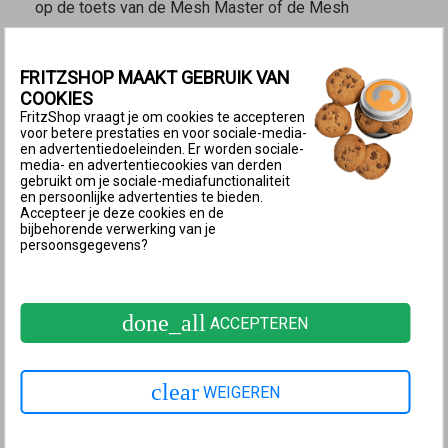
op de toets van de
Mesh Master
of de
Mesh
Repeater
drukt. Wij raden de volgende volgorde aan:
Druk op de Connect-toets van de
Mesh Repeater
FRITZSHOP MAAKT GEBRUIK VAN
COOKIES
(zie tabel) en houd de toets ingedrukt tot de
FritzShop vraagt je om cookies te accepteren
Connect-led begint te knipperen. Mogelijk gaan er
voor betere prestaties en voor sociale-media-
ook nog andere leds knipperen.
en advertentiedoeleinden. Er worden sociale-
media- en advertentiecookies van derden
Binnen 2 minuten: Druk op de Connect-toets van de
gebruikt om je sociale-mediafunctionaliteit
en persoonlijke advertenties te bieden.
Mesh Master
en houd de toets ingedrukt tot de
Accepteer je deze cookies en de
Connect-led (zie tabel) oplicht. Mogelijk lichten er
bijbehorende verwerking van je
persoonsgegevens?
ook andere leds op.
Connect-
Connect-
FRITZ!Box-model
toets
led
done_all
ACCEPTEREN
FRITZ!Box 6690, 4060
Connect
Connect
FRITZ!Box 7590 (AX), 7530 (AX),
Connect
Connect
7520, 7510, 6890, 6850, 6660,
clear
WEIGEREN
/ WPS
/ WPS
5590, 5530
Connect
WLAN /