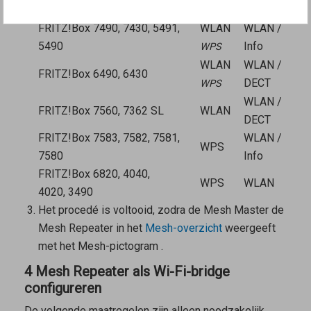
FRITZ!Box 6591, 6590
/ WPS
DECT
FRITZ!Box 7490, 7430, 5491,
WLAN
WLAN /
5490
Info
WPS
WLAN
WLAN /
FRITZ!Box 6490, 6430
DECT
WPS
WLAN /
FRITZ!Box 7560, 7362 SL
WLAN
DECT
FRITZ!Box 7583, 7582, 7581,
WLAN /
WPS
7580
Info
FRITZ!Box 6820, 4040,
WPS
WLAN
4020, 3490
Het procedé is voltooid, zodra de
Mesh Master
de
Mesh Repeater
in het
Mesh-overzicht
weergeeft
met het Mesh-pictogram
.
4 Mesh Repeater als Wi-Fi-bridge
configureren
De volgende maatregelen zijn alleen noodzakelijk