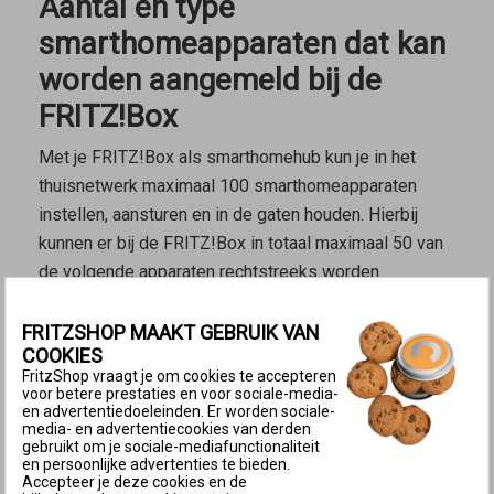
Aantal en type
smarthomeapparaten dat kan
worden aangemeld bij de
FRITZ!Box
Met je FRITZ!Box als smarthomehub kun je in het
thuisnetwerk maximaal 100 smarthomeapparaten
instellen, aansturen en in de gaten houden. Hierbij
kunnen er
bij de FRITZ!Box in totaal maximaal 50
van
de volgende apparaten rechtstreeks worden
aangemeld:
FRITZSHOP MAAKT GEBRUIK VAN
COOKIES
Opmerking:
Meer smarthomeapparaten
FritzShop vraagt je om cookies te accepteren
kunnen via een FRITZ!Smart Gateway of
voor betere prestaties en voor sociale-media-
en advertentiedoeleinden. Er worden sociale-
een tweede
FRITZ!Box als
Mesh
media- en advertentiecookies van derden
Repeater
in het thuisnetwerk worden
gebruikt om je sociale-mediafunctionaliteit
en persoonlijke advertenties te bieden.
opgenomen.
Accepteer je deze cookies en de