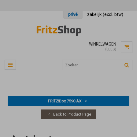
privé
zakelijk (excl. btw)
WINKELWAGEN
(LEEG)
FRITZ!Box 7590 AX
Back to Product Page