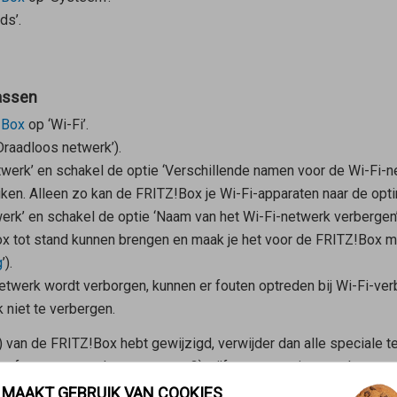
ds’.
assen
!Box
op ‘Wi-Fi’.
‘Draadloos netwerk’).
etwerk’ en schakel de optie ‘Verschillende namen voor de Wi-Fi-n
en. Alleen zo kan de FRITZ!Box je Wi-Fi-apparaten naar de opti
werk’ en schakel de optie ‘Naam van het Wi-Fi-netwerk verbergen
 tot stand kunnen brengen en maak je het voor de FRITZ!Box mo
g
’).
twerk wordt verborgen, kunnen er fouten optreden bij Wi-Fi-ver
 niet te verbergen.
 van de FRITZ!Box hebt gewijzigd, verwijder dan alle speciale t
’s of met accenttekens en geen ß), cijfers en spaties, omdat so
 MAAKT GEBRUIK VAN COOKIES