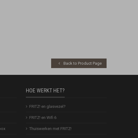
Back to Product Page
HOE WERKT HET?
FRITZ! en glasvezel?
FRITZ! en Wifi 6
box
Thuiswerken met FRITZ!