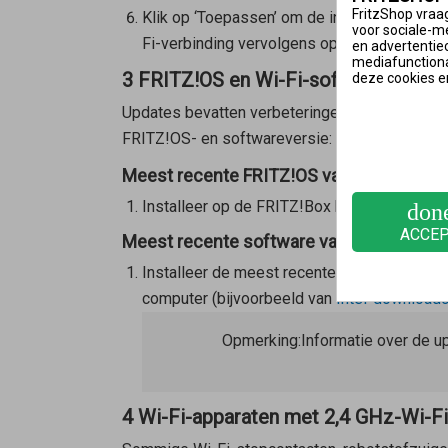
FritzShop vraag
Klik op ‘Toepassen’ om de instellingen op 
voor sociale-m
Fi-verbinding vervolgens opnieuw worden i
en advertentie
mediafunctional
3 FRITZ!OS en Wi-Fi-software bijwe
deze cookies e
Updates bevatten verbeteringen, herstelde fou
FRITZ!OS- en softwareversie:
Meest recente FRITZ!OS van de FRITZ!Box
Installeer op de FRITZ!Box het
meest recen
don
ACCE
Meest recente software van het Wi-Fi-app
Installeer de meest recente softwareversie 
computer (bijvoorbeeld van
Intel-downloadc
Opmerking:
Informatie over de up
4 Wi-Fi-apparaten met 2,4 GHz-Wi-F