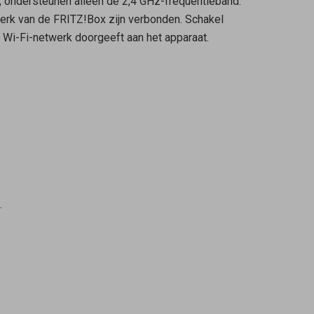
 ondersteunen alleen de 2,4 GHz-frequentieband.
werk van de FRITZ!Box zijn verbonden. Schakel
e Wi-Fi-netwerk doorgeeft aan het apparaat.
.