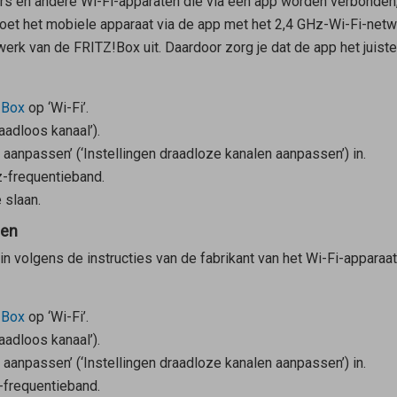
s en andere Wi-Fi-apparaten die via een app worden verbonden,
moet het mobiele apparaat via de app met het 2,4 GHz-Wi-Fi-net
erk van de FRITZ!Box uit. Daardoor zorg je dat de app het juist
!Box
op ‘Wi-Fi’.
raadloos kanaal’).
 aanpassen’ (‘Instellingen draadloze kanalen aanpassen’) in.
z-frequentieband.
 slaan.
len
n volgens de instructies van de fabrikant van het Wi-Fi-apparaat
!Box
op ‘Wi-Fi’.
raadloos kanaal’).
 aanpassen’ (‘Instellingen draadloze kanalen aanpassen’) in.
-frequentieband.