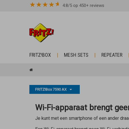
★
★
★
★
4.8/5 op 450+ reviews
FRITZ!BOX
MESH SETS
REPEATER
FRITZ!Box 7590 AX
Wi-Fi-apparaat brengt gee
Je kunt met een smartphone of een ander draa