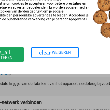
t je om cookies te accepteren voor betere prestaties en
te slaan. Als de Wi-Fi-apparaten alleen met het Wi-Fi-netwerk 
edia- en advertentiedoeleinden. Er worden sociale-media-
ngesteld.
cookies van derden gebruikt om je sociale-
iteit en persoonlijke advertenties te bieden. Accepteer je
rken
n de bijbehorende verwerking van je persoonsgegevens?
ten en nieuwe functies. Installeer daarom op alle FRITZ!-appar
 installeren
te FRITZ!OS
.
e_all
clear
WEIGEREN
PTEREN
araat installeren
voor het Wi-Fi-apparaat (bijvoorbeeld Android, iOS) of de meest
enter
).
date krijg je van de fabrikant van het apparaat; raadpleeg bijvoo
i-netwerk verbinden