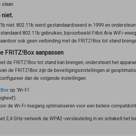
 slaan.
niet.
b niet. 802.11b werd gestandaardiseerd in 1999 en ondersteunt
-standaard 802.11b gebruiken, bijvoorbeeld Fitbit Aria WiFi-we
daardoor ook geen verbinding met de FRITZ!Box tot stand brenge
 de FRITZ!Box aanpassen
et de FRITZ!Box tot stand kan brengen, ondersteunt het apparaa
 van de FRITZ!Box zijn de beveiligingsinstellingen al geoptimali
configureer dan de volgende instellingen:
!Box
op ‘Wi-Fi’.
igheid’).
voor de Wi-Fi-toegang optimaliseren voor een betere compatibilit
het 2,4 GHz-netwerk de WPA2-versleuteling in en schakelt het b