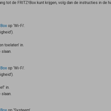
ng tot de FRITZ!Box kunt krijgen, volg dan de instructies in de 
!Box
op ‘Wi-Fi’.
igheid’).
n toelaten’ in.
 slaan.
!Box
op ‘Wi-Fi’.
igheid’).
f’ in.
 slaan.
!Box
op ‘Systeem’.