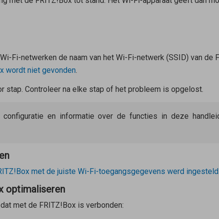
ng met de FRITZ!Box tot stand. Het Wi-Fi-apparaat geeft dan m
r Wi-Fi-netwerken de naam van het Wi-Fi-netwerk (SSID) van de F
x wordt niet gevonden
.
 stap. Controleer na elke stap of het probleem is opgelost.
e configuratie en informatie over de functies in deze handl
en
RITZ!Box met de juiste Wi-Fi-toegangsgegevens werd ingesteld
x optimaliseren
 dat met de FRITZ!Box is verbonden: