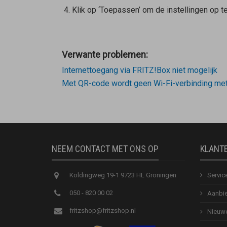
Klik op ‘Toepassen’ om de instellingen op te
Verwante problemen:
Internettoegang via FRITZ!Box niet mogelijk
Met QR-code wordt geen Wi-Fi-verbinding met
NEEM CONTACT MET ONS OP
KLANT
Koldingweg 19-1 9723 HL Groningen
Servic
050 - 820 00 02
Aanbie
fritzshop@fritzshop.nl
Nieuwe