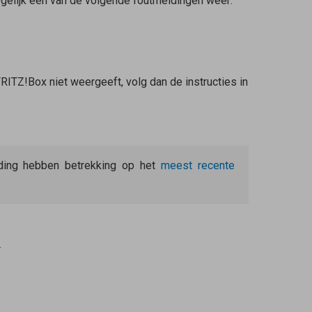
ogelijk een van de volgende foutmeldingen weer:
RITZ!Box niet weergeeft, volg dan de instructies in
eiding hebben betrekking op het
meest recente
.