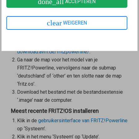
done_all
ACCEPTEREN
Als een online-update niet mogelijk is, bijvoorbeeld
wanneer FRITZ!Powerline geen verbinding heeft met
clear
het internet, voer dan de update handmatig uit:
WEIGEREN
FRITZ!OS-bestand downloaden
Open in een webbrowser
download.avm.de/fritzpowerline/
.
Ga naar de map voor het model van je
FRITZ!Powerline, vervolgens naar de submap
‘deutschland’ of ‘other’ en ten slotte naar de map
‘fritz.os’.
Download het bestand met de bestandsextensie
‘.image’ naar de computer.
Meest recente FRITZ!OS installeren
Klik in de
gebruikersinterface van FRITZ!Powerline
op ‘Systeem’.
Klik in het menu ‘Systeem’ op ‘Update’.