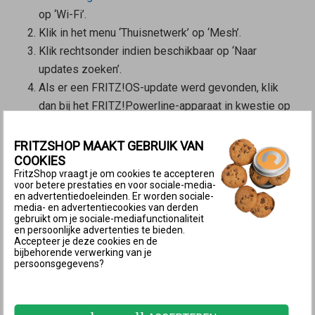
op ‘Wi-Fi’.
Klik in het menu ‘Thuisnetwerk’ op ‘Mesh’.
Klik rechtsonder indien beschikbaar op ‘Naar
updates zoeken’.
Als er een FRITZ!OS-update werd gevonden, klik
dan bij het FRITZ!Powerline-apparaat in kwestie op
‘Bijwerken’ of ‘Update uitvoeren’.
FRITZSHOP MAAKT GEBRUIK VAN
2 Update via gebruikersinterface van
COOKIES
FRITZ!Powerline uitvoeren
FritzShop vraagt je om cookies te accepteren
voor betere prestaties en voor sociale-media-
Klik in de
gebruikersinterface van FRITZ!Powerline
en advertentiedoeleinden. Er worden sociale-
op ‘Systeem’.
media- en advertentiecookies van derden
gebruikt om je sociale-mediafunctionaliteit
Klik in het menu ‘Systeem’ op ‘Update’.
en persoonlijke advertenties te bieden.
Accepteer je deze cookies en de
Klik op het tabblad ‘FRITZ!OS-versie’.
bijbehorende verwerking van je
Klik op ‘Nieuw FRITZ!OS zoeken’.
persoonsgegevens?
Klik op de knop ‘Volgende’ of ‘Update starten’.
3 Update handmatig uitvoeren