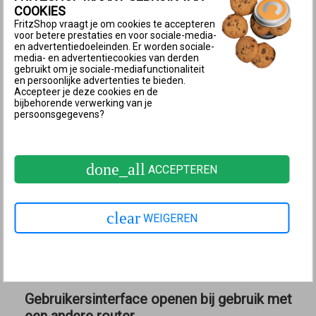
2 Gebruikersinterface via Mesh-overzicht
COOKIES
van de Mesh Master openen
FritzShop vraagt je om cookies te accepteren
voor betere prestaties en voor sociale-media-
Na de
installatie van de FRITZ!Repeater achter de
en advertentiedoeleinden. Er worden sociale-
media- en advertentiecookies van derden
FRITZ!Box
of de
installatie van de FRITZ!Repeater
gebruikt om je sociale-mediafunctionaliteit
achter de FRITZ!Repeater (
Mesh Master
)
kun je de
en persoonlijke advertenties te bieden.
Accepteer je deze cookies en de
gebruikersinterface van de FRITZ!Repeater
bijbehorende verwerking van je
gemakkelijk met een klik van de muis via het Mesh-
persoonsgegevens?
overzicht van de
Mesh Master
openen, net als bij alle
andere FRITZ!-apparaten, zoals bijvoorbeeld
done_all
ACCEPTEREN
FRITZ!Smart Gateway of FRITZ!Powerline:
Voer in de adresbalk van je browser
http://fritz.box
of
http://fritz.repeater
in.
clear
WEIGEREN
Klik in het menu ‘Thuisnetwerk’ op ‘Mesh’.
Klik op de naam van de FRITZ!Repeater.
Mesh-overzicht in de gebruikersinterface van de FRITZ!Box
Gebruikersinterface openen bij gebruik met
een andere router