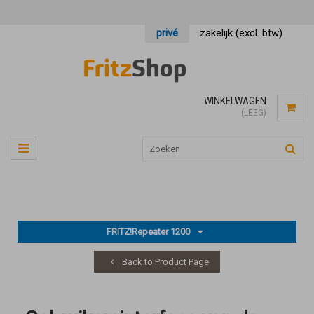
privé
zakelijk (excl. btw)
WINKELWAGEN
(LEEG)
FRITZ!Repeater 1200
Back to Product Page