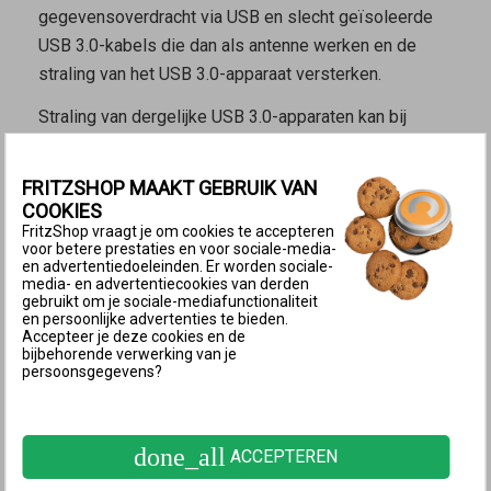
gegevensoverdracht via USB en slecht geïsoleerde
USB 3.0-kabels die dan als antenne werken en de
straling van het USB 3.0-apparaat versterken.
Straling van dergelijke USB 3.0-apparaten kan bij
draadloze verbindingen het bereik, de
gegevenssnelheid en de kwaliteit van de
FRITZSHOP MAAKT GEBRUIK VAN
verbindingen verminderen. Bij Wi-Fi-verbindingen
COOKIES
geldt dit voor het 2,4 GHz-Wi-Fi-netwerk; dit geldt
FritzShop vraagt je om cookies te accepteren
voor betere prestaties en voor sociale-media-
echter niet voor het 5 GHz-Wi-Fi-netwerk.
en advertentiedoeleinden. Er worden sociale-
media- en advertentiecookies van derden
Dit effect geldt voor alle Wi-Fi- en DECT-apparaten.
gebruikt om je sociale-mediafunctionaliteit
en persoonlijke advertenties te bieden.
Accepteer je deze cookies en de
bijbehorende verwerking van je
Opmerking:
Meer informatie over dit
persoonsgegevens?
onderwerp vind je in
dit artikel van
PCMag UK
en
deze White Paper
van
Intel op de website van het USB
done_all
ACCEPTEREN
Implementers Forum.