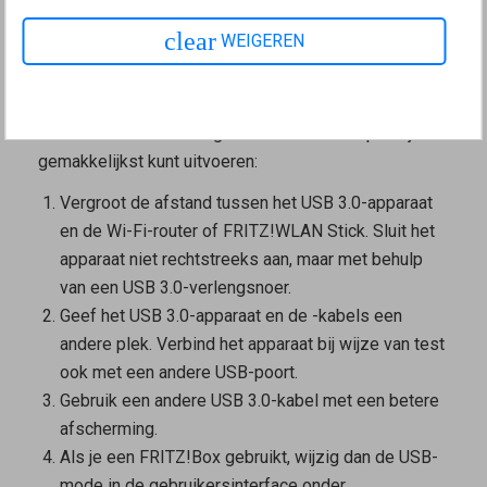
clear
WEIGEREN
Workaround
De stralingen die de Wi-Fi-router of de FRITZ!WLAN
Stick beïnvloeden, kunnen door verschillende stappen
worden verminderd. Begin eerst met de stap die je het
gemakkelijkst kunt uitvoeren:
Vergroot de afstand tussen het USB 3.0-apparaat
en de Wi-Fi-router of FRITZ!WLAN Stick. Sluit het
apparaat niet rechtstreeks aan, maar met behulp
van een USB 3.0-verlengsnoer.
Geef het USB 3.0-apparaat en de -kabels een
andere plek. Verbind het apparaat bij wijze van test
ook met een andere USB-poort.
Gebruik een andere USB 3.0-kabel met een betere
afscherming.
Als je een FRITZ!Box gebruikt, wijzig dan de USB-
mode in de gebruikersinterface onder