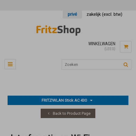
privé
zakelijk (excl. btw)
WINKELWAGEN
(LEEG)
FRITZ!WLAN Stick AC 430
Back to Product Page