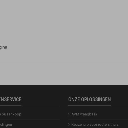
gina
ENSERVICE
ONZE OPLOSSINGEN
e bij aankoop
AVM vraagbaak
dingen
Keuzehulp voor routers thuis