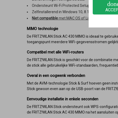
don
Ondersteunt Wi-Fi Protected Setup (WPS)
ACCE
Zelfinstallerend in Windows 10, 8.1 en 7 (controleer 
Niet compatible
met MAC OS of Linux
MIMO technologie
De FRITZ!WLAN Stick AC 430 MIMO is ideaal te gebruike
toegangspunt meerdere WiFi-gegevensstromen gelijkti
Compatibel met alle WiFi-routers
De FRITZ!WLAN Stick is geschikt voor de combinatie me
de stick alle gebruikelijke WiFi-standaarden, frequenti
Overal in een oogwenk verbonden
Met de AVM-technologie Stick & Surf hoeven geen inst
Stick gewoon even aan op de USB-poort van de FRITZ!Bo
Eenvoudige installatie in enkele seconden
De FRITZ!WLAN Stick ondersteunt ook WPS-configuratie
de FRITZ!WLAN Stick AC 430 MIMO na het aansluiten op 