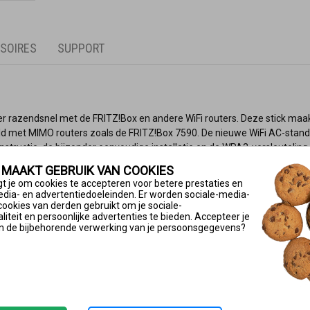
SOIRES
SUPPORT
 razendsnel met de FRITZ!Box en andere WiFi routers. Deze stick maakt
d met MIMO routers zoals de FRITZ!Box 7590. De nieuwe WiFi AC-standa
tructie, de bijzonder eenvoudige installatie en de WPA2-versleuteling 
e te installeren. Zie de supportpagina bij de handige links onderaan dez
 MAAKT GEBRUIK VAN COOKIES
t je om cookies te accepteren voor betere prestaties en
edia- en advertentiedoeleinden. Er worden sociale-media-
cookies van derden gebruikt om je sociale-
iteit en persoonlijke advertenties te bieden. Accepteer je
n de bijbehorende verwerking van je persoonsgegevens?
11 Mbit/s)
t aanpassen van instellingen