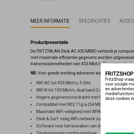
MEER INFORMATIE
SPECIFICATIES
ACCES
Productpresentatie
De FRITZ!WLAN Stick AC 430 MIMO verbindt je computer
met maximale efficientie gegevens worden uitgewissel
transmissiesnelheden van 433 Mbit/s. De compacte cons
NB:
Voor goede werking adviseren wij de laatste softwar
FRITZSHOP
FritzShop vraag
WiFi AC tot 433 Mbit/s, 5 GHz
voor sociale-m
en advertentie
WiFi N tot 150 Mbit/s, dual band 2,4 of 5 GHz
mediafunctional
Hogere gegevensoverdracht met MIMO routers
deze cookies e
Compatibel met 802.11g/a (54 Mbit/s) en 802.11b (
Maximale WiFi-veiligheid met WPA2 (802.11i)
Stick & Surf: veilig WiFi-netwerk zonder conﬁguratie
Software voor het bewaken van de verbinding en he
Zendvermogen configureerbaar