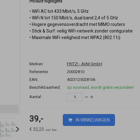
Product highlights
• WiFi AC tot 433 Mbit/s, 5 GHz
• WiFi N tot 150 Mbit/s, dual band 2,4 of 5 GHz
• Hogere gegevensoverdracht met MIMO routers
• Stick & Surf: veilig WiFi-netwerk zonder conﬁguratie
• Maximale WiFi-veiligheid met WPA2 (802.11i)
Merken :
FRITZ! - AVM GmbH
Referentie:
20002810
EAN:
4023125028106
Beschikbaarheid:
op voorraad, wordt gratis verzonden!
Aantal :
39,-
IN WINKELWAGEN
€ 32,23
excl. btw