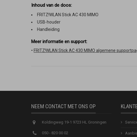
Inhoud van de doos:
FRITZ!WLAN Stick AC 430 MIMO
USB-houder
Handleiding
Meer informatie en support:
•
FRITZ!WLAN Stick AC 430 MIMO algemene supportpa
NEEM CONTACT MET ONS OP
KLANT
Koldingweg 19-1 9723 HL Groningen
Servic
050 - 820 00 02
Aanbie