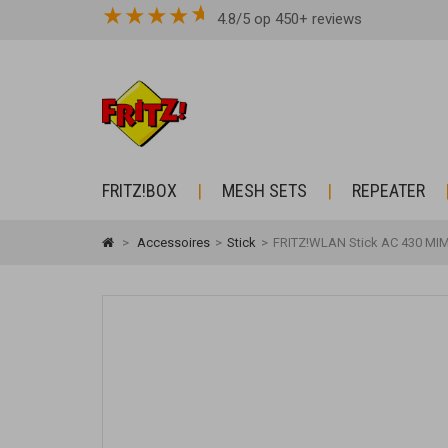
★
★
★
★
4.8/5 op 450+ reviews
FRITZ!BOX
MESH SETS
REPEATER
>
Accessoires
>
Stick
>
FRITZ!WLAN Stick AC 430 MI