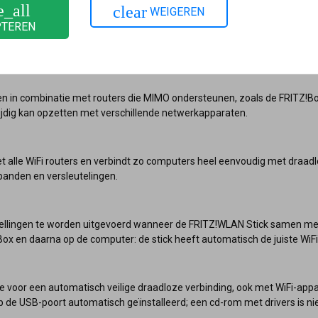
e_all
clear
WEIGEREN
PTEREN
altijd op updates, zie de supportpagina)
n in combinatie met routers die MIMO ondersteunen, zoals de FRITZ!Bo
jdig kan opzetten met verschillende netwerkapparaten.
t alle WiFi routers en verbindt zo computers heel eenvoudig met draa
ebanden en versleutelingen.
ellingen te worden uitgevoerd wanneer de FRITZ!WLAN Stick samen met
x en daarna op de computer: de stick heeft automatisch de juiste WiFi
 voor een automatisch veilige draadloze verbinding, ook met WiFi-app
de USB-poort automatisch geïnstalleerd; een cd-rom met drivers is niet