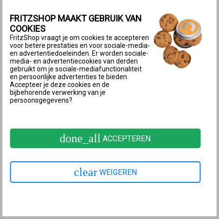
Waarom bestellen bij
FritzShop?
FRITZSHOP MAAKT GEBRUIK VAN
Referentie:
CAT5eUTP2MGrey
✓ Gratis verzending
COOKIES
vanaf € 30,00
FritzShop vraagt je om cookies te accepteren
✓
Voor 17.00 besteld,
Beschikbaarheid:
op voorraad
voor betere prestaties en voor sociale-media-
morgen in huis
en advertentiedoeleinden. Er worden sociale-
✓
Technische
helpdesk
media- en advertentiecookies van derden
voor al je vragen
Aantal :
gebruikt om je sociale-mediafunctionaliteit
✓
14 dagen
en persoonlijke advertenties te bieden.
bedenktermijn
Accepteer je deze cookies en de
bijbehorende verwerking van je
persoonsgegevens?
3,50
€ 2,89
excl. btw
done_all
ACCEPTEREN
clear
WEIGEREN
MEER INFORMATIE
SPECIFICATIES