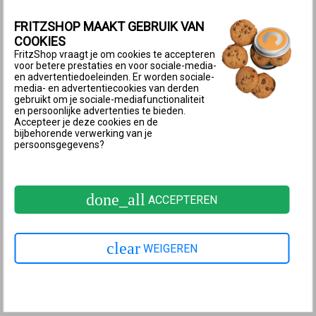
Waarom bestellen bij
FritzShop?
FRITZSHOP MAAKT GEBRUIK VAN
Referentie:
CAT6UTP2MBlack
✓ Gratis verzending
COOKIES
vanaf € 30,00
FritzShop vraagt je om cookies te accepteren
✓
Voor 17.00 besteld,
Beschikbaarheid:
op voorraad
voor betere prestaties en voor sociale-media-
morgen in huis
en advertentiedoeleinden. Er worden sociale-
✓
Technische
helpdesk
media- en advertentiecookies van derden
voor al je vragen
Aantal :
gebruikt om je sociale-mediafunctionaliteit
✓
14 dagen
en persoonlijke advertenties te bieden.
bedenktermijn
Accepteer je deze cookies en de
bijbehorende verwerking van je
persoonsgegevens?
3,50
€ 2,89
excl. btw
done_all
ACCEPTEREN
clear
WEIGEREN
MEER INFORMATIE
SPECIFICATIES