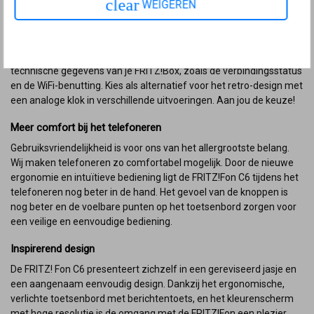
clear
WEIGEREN
7590 of 7530
Persoonlijke startschermen en designs
Houd oproepen steeds in het oog of kies een startscherm met
technische gegevens van je FRITZ!Box, zoals de verbindingsstatus
en de WiFi-benutting. Kies als alternatief voor het retro-design met
een analoge klok in verschillende uitvoeringen. Aan jou de keuze!
Meer comfort bij het telefoneren
Gebruiksvriendelijkheid is voor ons van het allergrootste belang.
Wij maken telefoneren zo comfortabel mogelijk. Door de nieuwe
ergonomie en intuïtieve bediening ligt de FRITZ!Fon C6 tijdens het
telefoneren nog beter in de hand. Het gevoel van de knoppen is
nog beter en de voelbare punten op het toetsenbord zorgen voor
een veilige en eenvoudige bediening.
Inspirerend design
De FRITZ! Fon C6 presenteert zichzelf in een gereviseerd jasje en
een aangenaam eenvoudig design. Dankzij het ergonomische,
verlichte toetsenbord met berichtentoets, en het kleurenscherm
met hoge resolutie is de omgang met de FRITZ!Fon een plezier.