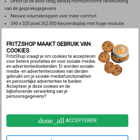
Direct uit de doos veilig dankzij normconforme versleuteling
van de gespreksgegevens
Nieuwe volumeknoppen voor meer comfort
240 x 320 pixel 262.000 kleurendisplay met hoge resolutie
3,5 mm headset-aansluiting
Tot 16 uur gespreksduur en 12 dagen stand-by met een volle
FRITZSHOP MAAKT GEBRUIK VAN
accu
COOKIES
Accu binnen 6 uur volledig opgeladen (1000 mAh, 3.7 V)
FritzShop vraagt je om cookies te accepteren
RSS-feeds, internetradio en podcasts ontvangen
voor betere prestaties en voor sociale-media-
en advertentiedoeleinden. Er worden sociale-
Inkomende e-mails lezen en beantwoorden
media- en advertentiecookies van derden
Besturing van UPnP-mediaservers en Smart-Home-apparaten
gebruikt om je sociale-mediafunctionaliteit
en persoonlijke advertenties te bieden.
Oproeplijsten, wekkerfunctie, babyfoon, rinkelblokkering
Accepteer je deze cookies en de
DECT-eco: automatische uitschakeling van het draadloze
bijbehorende verwerking van je
persoonsgegevens?
signaal in stand-by
Update met nieuwe functies eenvoudig via toetsen
Actule weer informatie vanaf FRITZ!OS 7.25
done_all
ACCEPTEREN
Weergave van stad- en landnamen voor inkomende en
uitgaande oproepen vanaf FRITZ!OS 7
Nederlandse bedieningstaal in combinatie met de FRITZ!Box