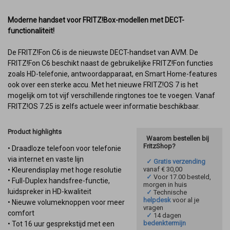
Moderne handset voor FRITZ!Box-modellen met DECT-
functionaliteit!
De FRITZ!Fon C6 is de nieuwste DECT-handset van AVM. De
FRITZ!Fon C6 beschikt naast de gebruikelijke FRITZ!Fon functies
zoals HD-telefonie, antwoordapparaat, en Smart Home-features
ook over een sterke accu. Met het nieuwe FRITZ!OS 7 is het
mogelijk om tot vijf verschillende ringtones toe te voegen. Vanaf
FRITZ!OS 7.25 is zelfs actuele weer informatie beschikbaar.
Product highlights
Waarom bestellen bij
FritzShop?
• Draadloze telefoon voor telefonie
via internet en vaste lijn
✓ Gratis verzending
vanaf € 30,00
• Kleurendisplay met hoge resolutie
✓
Voor 17.00 besteld,
• Full-Duplex handsfree-functie,
morgen in huis
luidspreker in HD-kwaliteit
✓
Technische
helpdesk
voor al je
• Nieuwe volumeknoppen voor meer
vragen
comfort
✓
14 dagen
bedenktermijn
• Tot 16 uur gesprekstijd met een