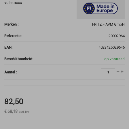
volle accu
Merken :
FRITZ! - AVM GmbH
Referentie:
20002964
EAN:
4023125029646
Beschikbaarheid:
op voorraad
Aantal :
82,50
€ 68,18
excl. btw