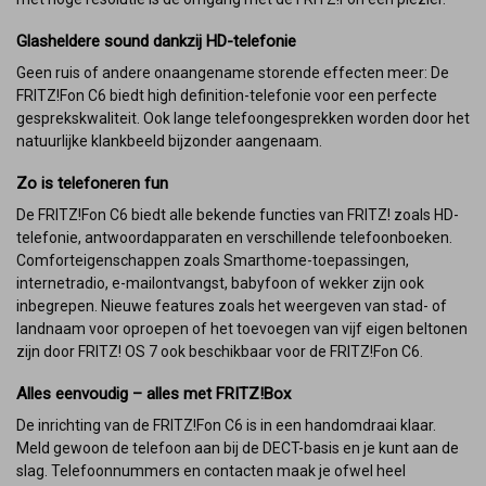
Glasheldere sound dankzij HD-telefonie
Geen ruis of andere onaangename storende effecten meer: De
FRITZ!Fon C6 biedt high definition-telefonie voor een perfecte
gesprekskwaliteit. Ook lange telefoongesprekken worden door het
natuurlijke klankbeeld bijzonder aangenaam.
Zo is telefoneren fun
De FRITZ!Fon C6 biedt alle bekende functies van FRITZ! zoals HD-
telefonie, antwoordapparaten en verschillende telefoonboeken.
Comforteigenschappen zoals Smarthome-toepassingen,
internetradio, e-mailontvangst, babyfoon of wekker zijn ook
inbegrepen. Nieuwe features zoals het weergeven van stad- of
landnaam voor oproepen of het toevoegen van vijf eigen beltonen
zijn door FRITZ! OS 7 ook beschikbaar voor de FRITZ!Fon C6.
Alles eenvoudig – alles met FRITZ!Box
De inrichting van de FRITZ!Fon C6 is in een handomdraai klaar.
Meld gewoon de telefoon aan bij de DECT-basis en je kunt aan de
slag. Telefoonnummers en contacten maak je ofwel heel