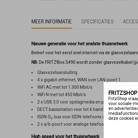
MEER INFORMATIE
SPECIFICATIES
ACCES
Nieuwe generatie voor het snelste thuisnetwerk
Beleef voor het eerst snel internet via de glasvezelaan
NB:
De FRITZ!Box 5490 wordt zonder glasvezelkabel (pa
Glasvezelaansluiting
4 x gigabit-ethernet, WAN over LAN-poort 1
WiFi AC met tot 1.300 Mbit/s
FRITZSHOP
WiFi N met tot 450 Mbit/s
FritzShop vraag
2 x USB 3.0 voor opslagmedia en printers
voor sociale-m
en advertentie
DECT-basisstation voor tot 6 handtoestellen
mediafunctional
ISDN-S₀-bus voor ISDN-telefoons of ISDN-telefoonc
deze cookies e
2 x a/b-poort voor analoge telefoons, antwoordapp
High speed voor het thuisnetwerk