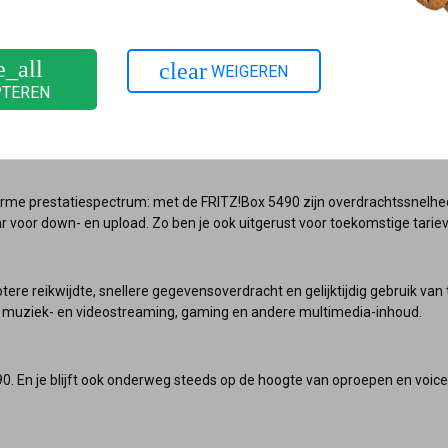
t de FRITZ!Box 5490 heb je alles in huis voor maximale bandbreedte, sne
e_all
clear
WEIGEREN
PTEREN
iting: hogere overdrachtssnelheden, storingvrije kabels en grotere reik
ief.
orme prestatiespectrum: met de FRITZ!Box 5490 zijn overdrachtssnelhede
voor down- en upload. Zo ben je ook uitgerust voor toekomstige tarie
tere reikwijdte, snellere gegevensoverdracht en gelijktijdig gebruik va
n muziek- en videostreaming, gaming en andere multimedia-inhoud.
0. En je blijft ook onderweg steeds op de hoogte van oproepen en voic