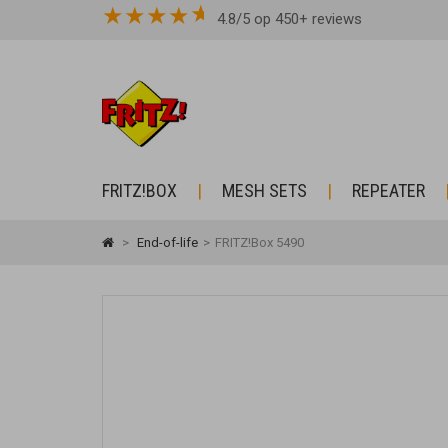
★
★
★
★
4.8/5 op 450+ reviews
FRITZ!BOX
MESH SETS
REPEATER
>
End-of-life
>
FRITZ!Box 5490