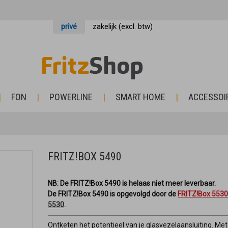
privé
zakelijk (excl. btw)
FON
POWERLINE
SMART HOME
ACCESSOI
FRITZ!BOX 5490
NB: De FRITZ!Box 5490 is helaas niet meer leverbaar.
De FRITZ!Box 5490 is opgevolgd door de
FRITZ!Box 5530
5530
.
Ontketen het potentieel van je glasvezelaansluiting. Met