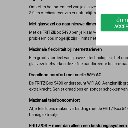
Ontketen het potentieel van je glasvezelaansluiting. Me
3.0 en mediaserver zijn er natuurlijk ook bij.
don
Met glasvezel op naar nieuwe dimensies
ACCE
Met de FRITZ!Box 5490 ben je klaar voor glasvezelaanslu
probleemloos mogelijk zijn – mits het juiste providertar
Maximale flexibiliteit bij internettarieven
Een groot voordeel van glasvezeltechnologie is het en
glasvezelnetwerken dezelfde bandbreedte beschikbaar 
Draadloos comfort met snelle WiFi AC
De FRITZ!Box 5490 ondersteunt WiFi AC. Aanzienlijk gro
extra kracht. Geniet draadloos en zonder schokken va
Maximaal telefooncomfort
Al je telefoons maken verbinding met de FRITZ!Box 549
handig extraatje.
FRITZ!OS – meer dan alleen een besturingssysteem