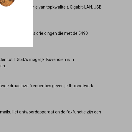
lle WiFi en telefonie van topkwaliteit. Gigabit-LAN, USB
wijdten zijn slechts drie dingen die met de 5490
n tot 1 Gbit/s mogelijk. Bovendien is in
ven.
n twee draadloze frequenties geven je thuisnetwerk
emails. Het antwoordapparaat en de faxfunctie zijn een