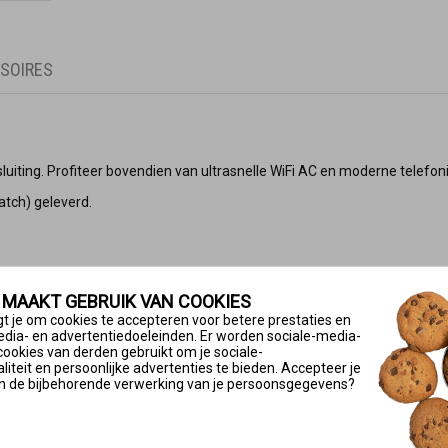
SOIRES
sluiting. Profiteer bovendien van ultrasnelle WiFi AC en moderne telefo
tch) geleverd.
 MAAKT GEBRUIK VAN COOKIES
t je om cookies te accepteren voor betere prestaties en
edia- en advertentiedoeleinden. Er worden sociale-media-
cookies van derden gebruikt om je sociale-
iteit en persoonlijke advertenties te bieden. Accepteer je
entrale
n de bijbehorende verwerking van je persoonsgegevens?
araat en fax