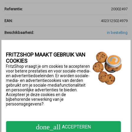
Referentie:
20002497
EAN:
4023125024979
Beschikbaarheid:
in bestelling
Aantal :
FRITZSHOP MAAKT GEBRUIK VAN
COOKIES
FritzShop vraagt je om cookies te accepteren
voor betere prestaties en voor sociale-media-
en advertentiedoeleinden. Er worden sociale-
media- en advertentiecookies van derden
gebruikt om je sociale-mediafunctionaliteit
en persoonlijke advertenties te bieden.
Accepteer je deze cookies en de
MEER INFORMATIE
bijbehorende verwerking van je
persoonsgegevens?
SPECIFICATIES
done_all
ACCEPTEREN
WiFi N voor elke computer