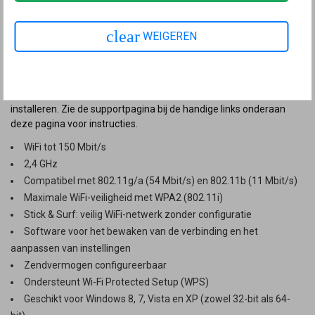
De FRITZ!WLAN USB Stick verbindt je computer razendsnel met de
FRITZ!Box en andere WiFi-routers. Daarbij wordt de WiFi-standaard
clear
WEIGEREN
802.11n gebruikt, met tot 150 Mbit/s. De compacte constructie, de
bijzonder eenvoudige installatie en de WPA2-versleuteling zorgen
voor draadloos surfplezier.
NB:
Voor goede werking adviseren wij de laatste software te
installeren. Zie de supportpagina bij de handige links onderaan
deze pagina voor instructies.
WiFi tot 150 Mbit/s
2,4 GHz
Compatibel met 802.11g/a (54 Mbit/s) en 802.11b (11 Mbit/s)
Maximale WiFi-veiligheid met WPA2 (802.11i)
Stick & Surf: veilig WiFi-netwerk zonder configuratie
Software voor het bewaken van de verbinding en het
aanpassen van instellingen
Zendvermogen configureerbaar
Ondersteunt Wi-Fi Protected Setup (WPS)
Geschikt voor Windows 8, 7, Vista en XP (zowel 32-bit als 64-