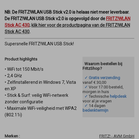
NB: De FRITZ!WLAN USB Stick v2.0 is helaas niet meer leverbaar.
De FRITZ!WLAN USB Stick v2.0 is opgevolgd door de
FRITZ!WLAN
Stick AC 430
;
klik hier voor de productpagina van de FRITZ!WLAN
Stick AC 430
.
Supersnelle FRITZ!WLAN USB Stick!
Product highlights
Waarom bestellen bij
FritzShop?
• WiFi tot 150 Mbit/s
• 2,4 GHz
✓ Gratis verzending
• Zelfinstallerend in Windows 7, Vista
vanaf € 30,00
✓
Voor 17.00 besteld,
en XP
morgen in huis
• Stick & Surf: veilig WiFi-netwerk
✓
Technische
helpdesk
voor al je vragen
zonder configuratie
✓
14 dagen
• Maximale WiFi-veiligheid met WPA2
bedenktermijn
(802.11i)
Merken :
FRITZ! - AVM GmbH