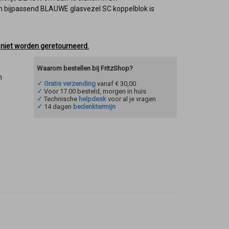
en bijpassend BLAUWE glasvezel SC koppelblok is
e niet worden geretourneerd.
Waarom bestellen bij FritzShop?
n
✓ Gratis verzending
vanaf € 30,00
✓
Voor 17.00 besteld, morgen in huis
✓
Technische
helpdesk
voor al je vragen
✓
14 dagen
bedenktermijn