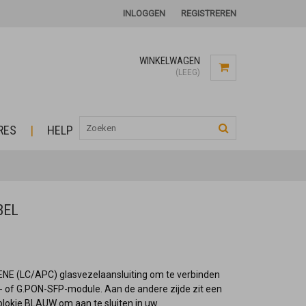
INLOGGEN
REGISTREREN
WINKELWAGEN
(LEEG)
RES
HELP
BEL
OENE (LC/APC) glasvezelaansluiting om te verbinden
 of G.PON-SFP-module. Aan de andere zijde zit
een
lokje BLAUW om aan te sluiten in uw