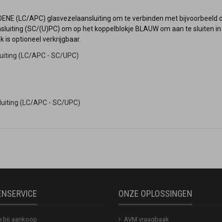
GROENE (LC/APC) glasvezelaansluiting om te verbinden met bijvoorbeel
luiting (SC/(U)PC) om op het koppelblokje BLAUW om aan te sluiten in 
is optioneel verkrijgbaar.
iting (LC/APC - SC/UPC)
uiting (LC/APC - SC/UPC)
ENSERVICE
ONZE OPLOSSINGEN
e bij aankoop
AVM vraagbaak