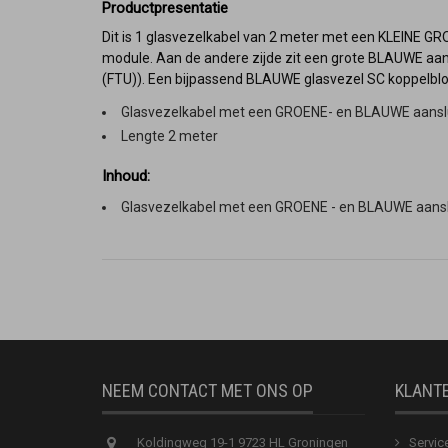
Productpresentatie
Dit is 1 glasvezelkabel van 2 meter met een KLEINE 
module. Aan de andere zijde zit een grote BLAUWE aans
(FTU)). Een bijpassend BLAUWE glasvezel SC koppelblok 
Glasvezelkabel met een GROENE- en BLAUWE aanslu
Lengte 2 meter
Inhoud:
Glasvezelkabel met een GROENE - en BLAUWE aansl
NEEM CONTACT MET ONS OP
KLANT
Koldingweg 19-1 9723 HL Groningen
Servic