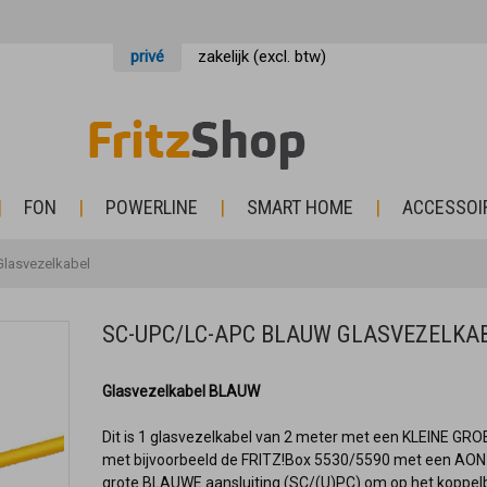
privé
zakelijk (excl. btw)
FON
POWERLINE
SMART HOME
ACCESSOI
lasvezelkabel
SC-UPC/LC-APC BLAUW GLASVEZELKA
Glasvezelkabel BLAUW
Dit is 1 glasvezelkabel van 2 meter met een KLEINE GR
met bijvoorbeeld
de FRITZ!Box 5530/5590 met een AON-
grote BLAUWE aansluiting (SC/(U)PC) om op het koppelb