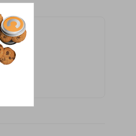
l met:
5,00