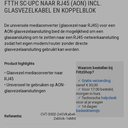
FTTH SC-UPC NAAR RJ45 (AON) INCL.
GLASVEZELKABEL EN KOPPELBLOK
De universele mediaconverter (glasvezel naar RJ45) voor een
AON-glasvezelaansluiting bied de mogelijkheid om een
glasaansluiting om te zetten naar een RJ45-netwerkaansluiting
zodat het eigen modem/router zonder directe
glasvezelaansluiting gebruikt kan worden.
Product highlights
Waarom bestellen bij
FritzShop?
• Glasvezel mediaconverter naar
RJ45
✓ Gratis verzending
• Universeel te gebruiken op AON-
vanaf € 30,00
✓
Voor 17.00 besteld,
glasvezelaansluitingen
morgen in huis
✓
Technische
helpdesk
voor al je vragen
✓
14 dagen
bedenktermijn
CVT-3002-2xGVkabel-
Referentie:
2xblok-1xMnt