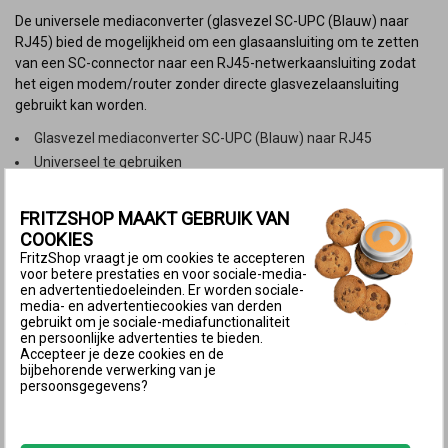
De universele mediaconverter (glasvezel SC-UPC (Blauw) naar
RJ45) bied de mogelijkheid om een glasaansluiting om te zetten
van een SC-connector naar een RJ45-netwerkaansluiting zodat
het eigen modem/router zonder directe glasvezelaansluiting
gebruikt kan worden.
Glasvezel mediaconverter SC-UPC (Blauw) naar RJ45
Universeel te gebruiken
Golflengte ontvangen 1310/1310nm
Golflengte zenden 1550/1550nm
FRITZSHOP MAAKT GEBRUIK VAN
Geschikt voor glasvezelafstanden tot 10 KM
COOKIES
FritzShop vraagt je om cookies te accepteren
voor betere prestaties en voor sociale-media-
Installatie instructie voor de ATTEMA AT-01 grondplaat
en advertentiedoeleinden. Er worden sociale-
media- en advertentiecookies van derden
gebruikt om je sociale-mediafunctionaliteit
Verwijder de (juiste) van de twee inschuifmodules in de
en persoonlijke advertenties te bieden.
ATTEMA AT01 grondplaat
Accepteer je deze cookies en de
bijbehorende verwerking van je
Pak de (niet meegeleverde) glasvezelkabel SC-APC/SC-UPC
persoonsgegevens?
AT01 Attema Glasvezelkabel GROEN-BLAUW
Schuif de inschuifmodule* weer in de AT01-grondplaat
Sluit de andere grote blauwe aansluiting* aan op de