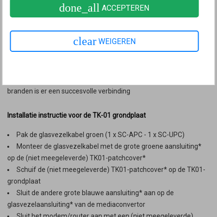
done_all
ACCEPTEREN
glasvezelaansluiting* van de mediaconvertor
Sluit het modem/router aan met een (niet meegeleverde)
netwerkkabel op de mediaconvertor
clear
WEIGEREN
Stel het modem/router in voor de verbinding
Voorzie de mediaconvertor van stroom door de
(meegeleverde) adapter
Wanneer de TX Link/ACT LED en de F/O Link/ACT LED gaan
branden is er een succesvolle verbinding
Installatie instructie voor de TK-01 grondplaat
Pak de glasvezelkabel groen (1 x SC-APC - 1 x SC-UPC)
Monteer de glasvezelkabel met de grote groene aansluiting*
op de (niet meegeleverde) TK01-patchcover*
Schuif de (niet meegeleverde) TK01-patchcover* op de TK01-
grondplaat
Sluit de andere grote blauwe aansluiting* aan op de
glasvezelaansluiting* van de mediaconvertor
Sluit het modem/router aan met een (niet meegeleverde)