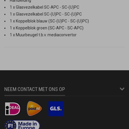
Handleiding
1 x Glasvezelkabel SC-APC - SC-(U)PC
1 x Glasvezelkabel SC-(U)PC - SC-(U)PC
1 x Koppelblok blauw (SC-(U)PC - SC-(U)PC)
1 x Koppelblok groen (SC-APC - SC-APC)
1 x Muurbeugel t.b.v. mediaconvertor
NEEM CONTACT MET ONS OP