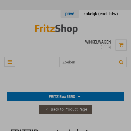
privé
zakelijk (excl. btw)
WINKELWAGEN
(LEEG)
FRITZ!Box 3390
Back to Product Page