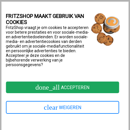
FRITZ!Repeater via Wi-Fi verbinden met FRITZ!Box
Een Wi-Fi-verbinding met de FRITZ!Box is zinvol
FRITZSHOP MAAKT GEBRUIK VAN
wanneer
COOKIES
FritzShop vraagt je om cookies te accepteren
de FRITZ!Repeater binnen het Wi-Fi-bereik van de
voor betere prestaties en voor sociale-media-
FRITZ!Box moet worden geplaatst.
en advertentiedoeleinden. Er worden sociale-
media- en advertentiecookies van derden
een apparaat zonder Wi-Fi-functie, bijvoorbeeld een
gebruikt om je sociale-mediafunctionaliteit
IPTV-ontvanger, via de LAN-poort van de
en persoonlijke advertenties te bieden.
Accepteer je deze cookies en de
FRITZ!Repeater moet worden geïntegreerd in het
bijbehorende verwerking van je
persoonsgegevens?
thuisnetwerk.
de FRITZ!Repeater desgewenst snel en gemakkelijk
moet worden verplaatst.
done_all
ACCEPTEREN
Zo ga je te werk:
FRITZ!Repeater via Wi-Fi verbinden
met de FRITZ!Box
clear
2 FRITZ!Repeater via LAN met FRITZ!Box
WEIGEREN
verbinden
FRITZ!Repeater via LAN verbinden met FRITZ!Box