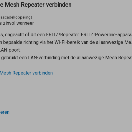
re Mesh Repeater verbinden
(cascadekoppeling)
s zinvol wanneer
s, ongeacht of dit een FRITZ!Repeater, FRITZ!Powerline-apparaa
n bepaalde richting via het Wi-Fi-bereik van de al aanwezige
Mes
LAN-poort.
t gebruikt een LAN-verbinding met de al aanwezige
Mesh Repeat
Mesh Repeater
verbinden
reren