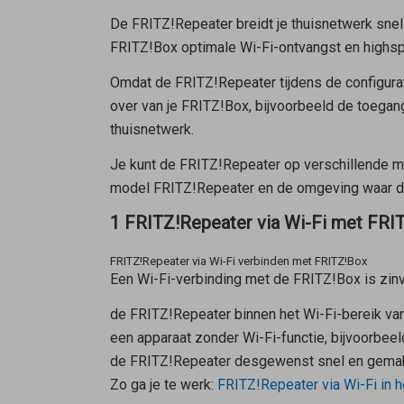
De FRITZ!Repeater breidt je thuisnetwerk snel 
FRITZ!Box optimale Wi-Fi-ontvangst en highsp
Omdat de FRITZ!Repeater tijdens de configur
over van je FRITZ!Box, bijvoorbeeld de toega
thuisnetwerk.
Je kunt de FRITZ!Repeater op verschillende ma
model FRITZ!Repeater en de omgeving waar de
1 FRITZ!Repeater via Wi-Fi met FRI
FRITZ!Repeater via Wi-Fi verbinden met FRITZ!Box
Een Wi-Fi-verbinding met de FRITZ!Box is zin
de FRITZ!Repeater binnen het Wi-Fi-bereik va
een apparaat zonder Wi-Fi-functie, bijvoorbe
de FRITZ!Repeater desgewenst snel en gemakk
Zo ga je te werk:
FRITZ!Repeater via Wi-Fi in