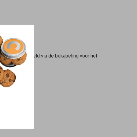
akt, bijvoorbeeld via de bekabeling voor het
RITZ!Box is.
h Repeater
.