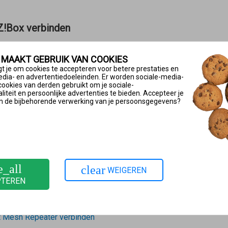
Z!Box verbinden
 MAAKT GEBRUIK VAN COOKIES
ol wanneer
t je om cookies te accepteren voor betere prestaties en
edia- en advertentiedoeleinden. Er worden sociale-media-
n de FRITZ!Box moet worden geplaatst.
cookies van derden gebruikt om je sociale-
 gebruikt een LAN-verbinding met de FRITZ!Box kan worden gema
iteit en persoonlijke advertenties te bieden. Accepteer je
n de bijbehorende verwerking van je persoonsgegevens?
emen in het Mesh-netwerk
ere Mesh Repeater verbinden
 (cascadekoppeling)
e_all
clear
WEIGEREN
is zinvol wanneer
PTEREN
eacht of dit een FRITZ!Repeater, FRITZ!Powerline-apparaat of F
n bepaalde richting via het Wi-Fi-bereik van de al aanwezige
Mes
t
Mesh Repeater
verbinden