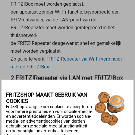
FRITZ!Box moet worden geplaatst.
een apparaat zonder Wi-Fi-functie, bijvoorbeeld een
IPTV-ontvanger, via de LAN-poort van de
FRITZ!Repeater moet worden geïntegreerd in het
thuisnetwerk.
de FRITZ!Repeater desgewenst snel en gemakkelijk
moet worden verplaatst.
Zo ga je te werk:
FRITZ!Repeater via Wi-Fi verbinden
met de FRITZ!Box
2 FRITZ!Repeater via LAN met FRITZ!Box
verbinden
FRITZSHOP MAAKT GEBRUIK VAN
FRITZ!Repeater via LAN verbinden met FRITZ!Box
COOKIES
Een LAN-verbinding met de FRITZ!Box is zinvol
FritzShop vraagt je om cookies te accepteren
voor betere prestaties en voor sociale-media-
wanneer
en advertentiedoeleinden. Er worden sociale-
media- en advertentiecookies van derden
de FRITZ!Repeater buiten het Wi-Fi-bereik van de
gebruikt om je sociale-mediafunctionaliteit
en persoonlijke advertenties te bieden.
FRITZ!Box moet worden geplaatst.