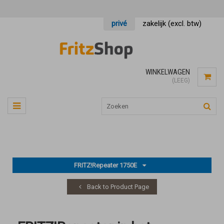
privé
zakelijk (excl. btw)
WINKELWAGEN
(LEEG)
FRITZ!Repeater 1750E
Back to Product Page