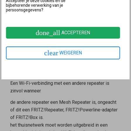
Accepteer je deze cookies en de
vanaf de plaats waar de FRITZ!Repeater wordt
bijbehorende verwerking van je
persoonsgegevens?
gebruikt een LAN-verbinding met de FRITZ!Box kan
worden gemaakt, bijvoorbeeld via de bekabeling voor
het netwerk in huis.
done_all
ACCEPTEREN
Zo ga je te werk:
FRITZ!Repeater via LAN met de
FRITZ!Box verbinden
clear
WEIGEREN
3 FRITZ!Repeater via Wi-Fi met andere
Mesh Repeater verbinden
FRITZ!Repeater via Wi-Fi verbinden met andere repeater
(cascadekoppeling)
Een Wi-Fi-verbinding met een andere repeater is
zinvol wanneer
de andere repeater een
Mesh Repeater
is, ongeacht
of dit een FRITZ!Repeater, FRITZ!Powerline-adapter
of FRITZ!Box is.
het thuisnetwerk moet worden uitgebreid in een