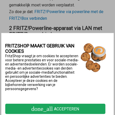
gemakkelijk moet worden verplaatst.
Zo doe je dat:
FRITZ!Powerline via powerline met de
FRITZ!Box verbinden
2 FRITZ!Powerline-apparaat via LAN met
FRITZ!Box verbinden
FRITZSHOP MAAKT GEBRUIK VAN
Verbindingsscenario voor het verbindingstype LAN-bridge
Een LAN-verbinding met de FRITZ!Box is zinvol
COOKIES
FritzShop vraagt je om cookies te accepteren
wanneer
voor betere prestaties en voor sociale-media-
en advertentiedoeleinden. Er worden sociale-
het FRITZ!Powerline-apparaat buiten het Wi-Fi-bereik
media- en advertentiecookies van derden
gebruikt om je sociale-mediafunctionaliteit
van de FRITZ!Box of een andere repeater in het
en persoonlijke advertenties te bieden.
thuisnetwerk moet worden geplaatst.
Accepteer je deze cookies en de
bijbehorende verwerking van je
vanaf de plaats waar het FRITZ!Powerline-apparaat
persoonsgegevens?
wordt gebruikt een LAN-verbinding met de FRITZ!Box
kan worden gemaakt, bijvoorbeeld via de al
aanwezige bekabeling voor het netwerk in huis.
done_all
ACCEPTEREN
Zo doe je dat:
FRITZ!Powerline via LAN met de