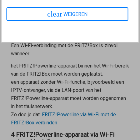
FRITZ!Box verbinden
clear
WEIGEREN
3 FRITZ!Powerline-apparaat via Wi-Fi met
FRITZ!Box verbinden
Verbindingsscenario voor het verbindingstype Wi-Fi-bridge
Een Wi-Fi-verbinding met de FRITZ!Box is zinvol
wanneer
het FRITZ!Powerline-apparaat binnen het Wi-Fi-bereik
van de FRITZ!Box moet worden geplaatst.
een apparaat zonder Wi-Fi-functie, bijvoorbeeld een
IPTV-ontvanger, via de LAN-poort van het
FRITZ!Powerline-apparaat moet worden opgenomen
in het thuisnetwerk.
Zo doe je dat:
FRITZ!Powerline via Wi-Fi met de
FRITZ!Box verbinden
4 FRITZ!Powerline-apparaat via Wi-Fi