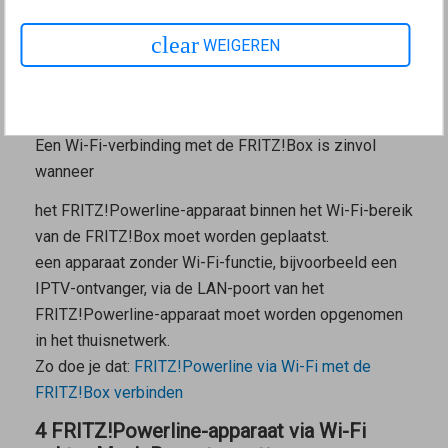
FRITZ!Box verbinden
clear
WEIGEREN
3 FRITZ!Powerline-apparaat via Wi-Fi met
FRITZ!Box verbinden
Verbindingsscenario voor het verbindingstype Wi-Fi-bridge
Een Wi-Fi-verbinding met de FRITZ!Box is zinvol
wanneer
het FRITZ!Powerline-apparaat binnen het Wi-Fi-bereik
van de FRITZ!Box moet worden geplaatst.
een apparaat zonder Wi-Fi-functie, bijvoorbeeld een
IPTV-ontvanger, via de LAN-poort van het
FRITZ!Powerline-apparaat moet worden opgenomen
in het thuisnetwerk.
Zo doe je dat:
FRITZ!Powerline via Wi-Fi met de
FRITZ!Box verbinden
4 FRITZ!Powerline-apparaat via Wi-Fi