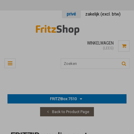
privé
zakelijk (excl. btw)
WINKELWAGEN
(LEEG)
FRITZ!Box 7510
Back to Product Page