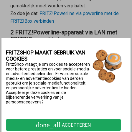
gemakkelijk moet worden verplaatst.
Zo doe je dat:
FRITZ!Powerline via powerline met de
FRITZ!Box verbinden
2 FRITZ!Powerline-apparaat via LAN met
FRITZ!Box verbinden
FRITZSHOP MAAKT GEBRUIK VAN
Verbindingsscenario voor het verbindingstype LAN-bridge
Een LAN-verbinding met de FRITZ!Box is zinvol
COOKIES
FritzShop vraagt je om cookies te accepteren
wanneer
voor betere prestaties en voor sociale-media-
en advertentiedoeleinden. Er worden sociale-
het FRITZ!Powerline-apparaat buiten het Wi-Fi-bereik
media- en advertentiecookies van derden
gebruikt om je sociale-mediafunctionaliteit
van de FRITZ!Box of een andere repeater in het
en persoonlijke advertenties te bieden.
thuisnetwerk moet worden geplaatst.
Accepteer je deze cookies en de
bijbehorende verwerking van je
vanaf de plaats waar het FRITZ!Powerline-apparaat
persoonsgegevens?
wordt gebruikt een LAN-verbinding met de FRITZ!Box
kan worden gemaakt, bijvoorbeeld via de al
aanwezige bekabeling voor het netwerk in huis.
done_all
ACCEPTEREN
Zo doe je dat:
FRITZ!Powerline via LAN met de