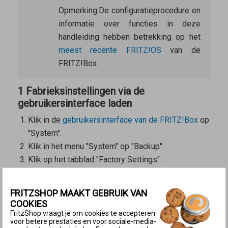
Opmerking:
De configuratieprocedure en
informatie over functies in deze
handleiding hebben betrekking op het
meest recente FRITZ!OS
van de
FRITZ!Box.
1 Fabrieksinstellingen via de
gebruikersinterface laden
Klik in de
gebruikersinterface van de FRITZ!Box
op
"System".
Klik in het menu "System" op "Backup".
Klik op het tabblad "Factory Settings".
Klik op de knop "Load Factory Settings".
2 Fabrieksinstellingen met een telefoon
FRITZSHOP MAAKT GEBRUIK VAN
laden
COOKIES
FritzShop vraagt je om cookies te accepteren
Met IP-telefoons, bijvoorbeeld
FRITZ!App Fon
,
voor betere prestaties en voor sociale-media-