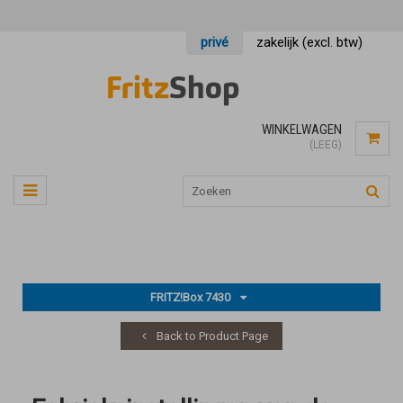
privé
zakelijk (excl. btw)
WINKELWAGEN
(LEEG)
FRITZ!Box 7430
Back to Product Page