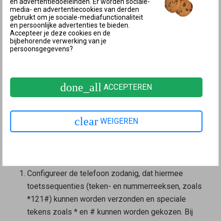
en advertentiedoeleinden. Er worden sociale-
kunnen geen toetssequenties worden gestuurd aan
media- en advertentiecookies van derden
gebruikt om je sociale-mediafunctionaliteit
de FRITZ!Box. Daarom kun je geen IP-telefoons
en persoonlijke advertenties te bieden.
gebruiken om de fabrieksinstellingen te laden.
Accepteer je deze cookies en de
bijbehorende verwerking van je
Keypad in de telefoon configureren
persoonsgegevens?
Toetssequenties zijn teken- en nummerreeksen
waarmee je de functies kunt in- en uitschakelen. Bij
done_all
ACCEPTEREN
een telefoon die is aangemeld bij het basisstation van
de FRITZ!Box, bijvoorbeeld FRITZ!Fon C5, kun je de
toetssequenties meteen gebruiken. Bij een draadloze
clear
WEIGEREN
telefoon die
niet
is aangemeld bij het basisstation van
de FRITZ!Box, moet je eerst de functie keypad
configureren:
Configureer de telefoon zodanig, dat hiermee
toetssequenties (teken- en nummerreeksen, zoals
*121#) kunnen worden verzonden en speciale
tekens zoals * en # kunnen worden gekozen. Bij