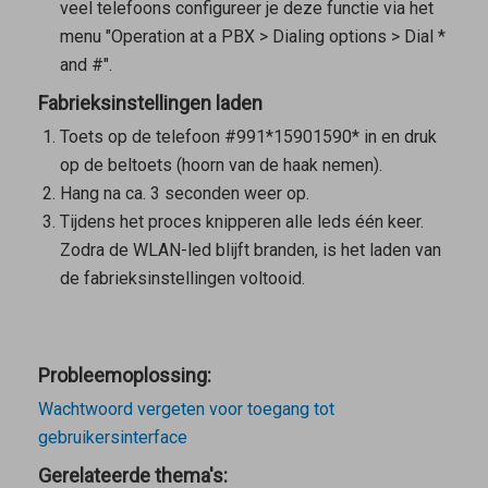
veel telefoons configureer je deze functie via het
menu "Operation at a PBX > Dialing options > Dial *
and #".
Fabrieksinstellingen laden
Toets op de telefoon
#
9
9
1
*
1
5
9
0
1
5
9
0
*
in en druk
op de beltoets (hoorn van de haak nemen).
Hang na ca. 3 seconden weer op.
Tijdens het proces knipperen alle leds één keer.
Zodra de WLAN-led blijft branden, is het laden van
de fabrieksinstellingen voltooid.
Probleemoplossing:
Wachtwoord vergeten voor toegang tot
gebruikersinterface
Gerelateerde thema's: