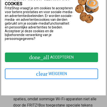
Wi-Fi-apparaten geen verbinding met de
COOKIES
FritzShop vraagt je om cookies te accepteren
FRITZ!Box tot stand kunnen brengen en maak je het
voor betere prestaties en voor sociale-media-
voor de FRITZ!Box mogelijk je Wi-Fi-apparaten in
en advertentiedoeleinden. Er worden sociale-
media- en advertentiecookies van derden
het Mesh-netwerk optimaal aan te sturen (‘
Mesh
gebruikt om je sociale-mediafunctionaliteit
en persoonlijke advertenties te bieden.
Wi-Fi steering
’).
Accepteer je deze cookies en de
Belangrijk:
Wanneer de naam van het Wi-Fi-netwerk
bijbehorende verwerking van je
persoonsgegevens?
wordt verborgen, kunnen er fouten optreden bij Wi-
Fi-verbindingen. Voor een soepele en juiste
werking raden wij aan de naam van het Wi-Fi-
done_all
ACCEPTEREN
netwerk niet te verbergen.
Als je de naam van het Wi-Fi-netwerk (SSID) van de
clear
WEIGEREN
FRITZ!Box hebt gewijzigd, verwijder dan alle
speciale tekens uit de naam van he Wi-Fi-netwerk.
Gebruik alleen letters (maar géén letters met
trema’s of met accenttekens en geen ß), cijfers en
spaties, omdat sommige Wi-Fi-apparaten niet alle
door de FRITZ!Box toegestane speciale tekens