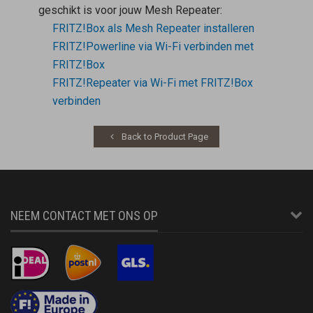
geschikt is voor jouw
Mesh Repeater
:
FRITZ!Box als Mesh Repeater installeren
FRITZ!Powerline via Wi-Fi verbinden met
FRITZ!Box
FRITZ!Repeater via Wi-Fi met FRITZ!Box
verbinden
Back to Product Page
NEEM CONTACT MET ONS OP