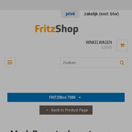
privé
zakelijk (excl. btw)
WINKELWAGEN
(LEEG)
FRITZ!Box 7583
Back to Product Page