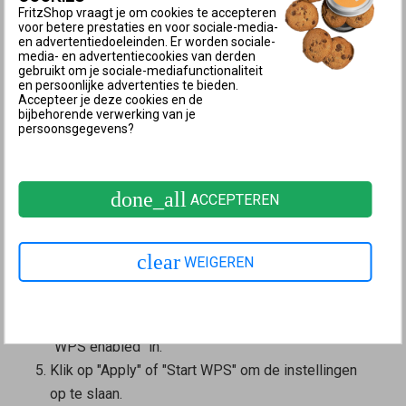
Klik in het menu "Wi-Fi" op "Security" of op "Wi-Fi
FritzShop vraagt je om cookies te accepteren
Network".
voor betere prestaties en voor sociale-media-
en advertentiedoeleinden. Er worden sociale-
Indien beschikbaar, klik op "Restrict Access to Wi-
media- en advertentiecookies van derden
gebruikt om je sociale-mediafunctionaliteit
Fi".
en persoonlijke advertenties te bieden.
Schakel de optie "Allow all new wireless devices"
Accepteer je deze cookies en de
bijbehorende verwerking van je
in. Als de optie niet wordt weergegeven, schakel
persoonsgegevens?
dan eerst de
geavanceerde weergave
in.
Klik op "Apply" om de instellingen op te slaan.
done_all
ACCEPTEREN
WPS-functie inschakelen
Klik in de
gebruikersinterface van de FRITZ!Box
op
"Wi-Fi".
clear
WEIGEREN
Klik in het menu "Wi-Fi" op "Security".
Klik op het tabblad "WPS Quick Connection".
Schakel de optie "Push-button method enabled" of
"WPS enabled" in.
Klik op "Apply" of "Start WPS" om de instellingen
op te slaan.