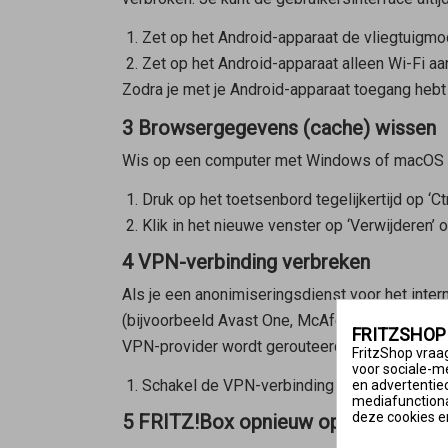
Zet op het Android-apparaat de vliegtuigmo
Zet op het Android-apparaat alleen Wi-Fi a
Zodra je met je Android-apparaat toegang hebt 
3 Browsergegevens (cache) wissen
Wis op een computer met Windows of macOS he
Druk op het toetsenbord tegelijkertijd op ‘Ctr
Klik in het nieuwe venster op ‘Verwijderen’ 
4 VPN-verbinding verbreken
Als je een anonimiseringsdienst voor het inter
(bijvoorbeeld Avast One, McAfee Total Protect
FRITZSHOP
VPN-provider wordt gerouteerd:
FritzShop vraag
voor sociale-m
Schakel de VPN-verbinding uit om de gebrui
en advertentie
mediafunctional
deze cookies e
5 FRITZ!Box opnieuw opstarten