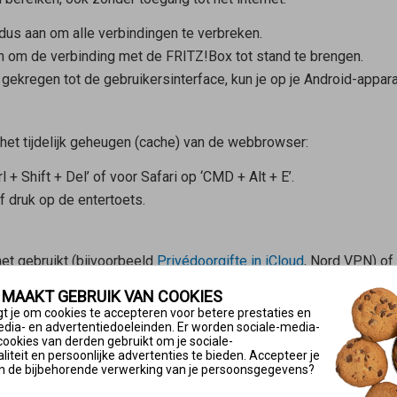
dus aan om alle verbindingen te verbreken.
an om de verbinding met de FRITZ!Box tot stand te brengen.
gekregen tot de gebruikersinterface, kun je op je Android-appar
t tijdelijk geheugen (cache) van de webbrowser:
l + Shift + Del’ of voor Safari op ‘CMD + Alt + E’.
of druk op de entertoets.
net gebruikt (bijvoorbeeld
Privédoorgifte in iCloud
, Nord VPN) of
ion), kan de gebruikersinterface niet worden geopend, omdat al
 MAAKT GEBRUIK VAN COOKIES
t je om cookies te accepteren voor betere prestaties en
edia- en advertentiedoeleinden. Er worden sociale-media-
kersinterface te openen.
cookies van derden gebruikt om je sociale-
iteit en persoonlijke advertenties te bieden. Accepteer je
n de bijbehorende verwerking van je persoonsgegevens?