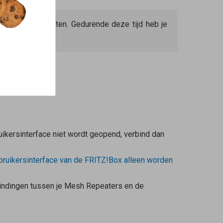
duurt ca. 2 minuten. Gedurende deze tijd heb je
uikersinterface niet wordt geopend, verbind dan
ruikersinterface van de FRITZ!Box alleen worden
indingen tussen je
Mesh Repeaters
en de