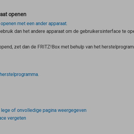
raat openen
t openen met een ander apparaat
.
gebruik dan het andere apparaat om de gebruikersinterface te ope
eopend, zet dan de FRITZ!Box met behulp van het herstelprogram
herstelprogramma
.
n lege of onvolledige pagina weergegeven
ace vergeten