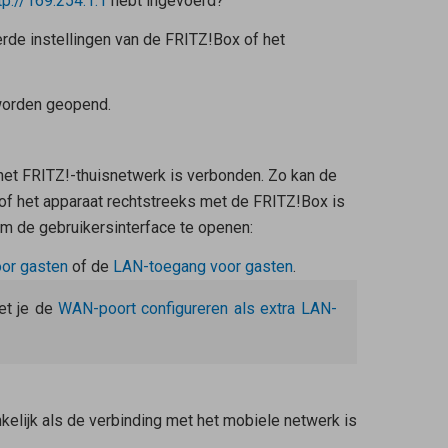
tp://169.254.1.1
hebt ingevoerd?
erde instellingen van de FRITZ!Box of het
 worden geopend.
et FRITZ!-thuisnetwerk is verbonden. Zo kan de
 of het apparaat rechtstreeks met de FRITZ!Box is
om de gebruikersinterface te openen:
oor gasten
of de
LAN-toegang voor gasten
.
et je de
WAN-poort configureren als extra LAN-
kelijk als de verbinding met het mobiele netwerk is