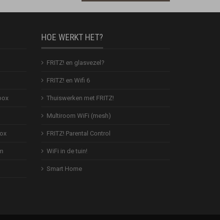
HOE WERKT HET?
FRITZ! en glasvezel?
FRITZ! en Wifi 6
box
Thuiswerken met FRITZ!
Multiroom WiFi (mesh)
Box
FRITZ! Parental Control
em
WiFi in de tuin!
Smart Home