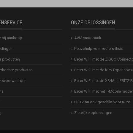
ENSERVICE
ONZE OPLOSSINGEN
e bij aankoop
AVM vraagbaak
dingen
Keuzehulp voor routers thuis
 producten
Beter WiFi met de ZIGGO Connect
erkochte producten
Beter WiFi met de KPN Experiabox
ksvoorwaarden
Beter WiFi met de XS4ALL FRITZ!
ns
Beter WiFi met het T-Mobile mod
y
FRITZ nu ook geschikt voor KPN!
ap
Zakelijke oplossingen