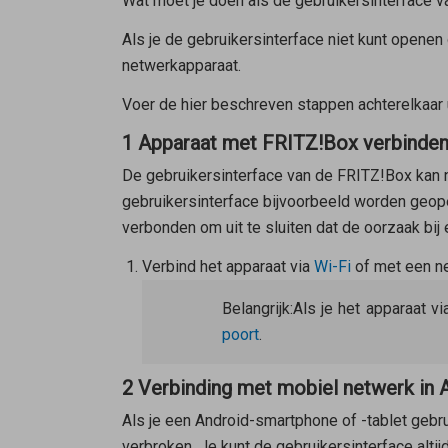
Wat moet je doen als de gebruikersinterface v
Als je de gebruikersinterface niet kunt openen
netwerkapparaat.
Voer de hier beschreven stappen achterelkaar 
1 Apparaat met FRITZ!Box verbinde
De gebruikersinterface van de FRITZ!Box kan 
gebruikersinterface bijvoorbeeld worden geop
verbonden om uit te sluiten dat de oorzaak bij
Verbind het apparaat via
Wi-Fi
of met een n
Belangrijk:
Als je het apparaat 
poort
.
2 Verbinding met mobiel netwerk in 
Als je een Android-smartphone of -tablet gebru
verbroken. Je kunt de gebruikersinterface altij