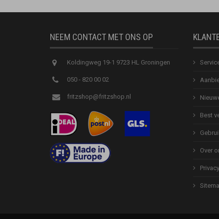
NEEM CONTACT MET ONS OP
KLANT
Koldingweg 19-1 9723 HL Groningen
Servic
050 - 820 00 02
Aanbie
fritzshop@fritzshop.nl
Nieuwe
Best v
Gebrui
Over o
Privac
Sitem