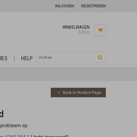
INLOGGEN
REGISTREREN
WINKELWAGEN
(LEEG)
RES
HELP
Back to Product Page
d
 probleem op.