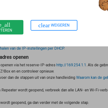
os van het elektriciteitsnet.
de FRITZ!Box blijven daarbij behouden. Het opnieuw opstarten 
e_all
clear
WEIGEREN
PTEREN
en van IP-instellingen instellen
kunnen het openen van de gebruikersinterface verhinderen:
halen van de IP-instellingen per DHCP
.
-adres openen
t openen via het reserve-IP-adres
http://169.254.1.1
. Als de gebr
Z!Box en en controleer opnieuw.
voer dan de stappen uit van onze handleiding
Waarom kan de geb
 Repeater
wordt geopend, verbreek dan alle LAN- en Wi-Fi-verb
l wordt geopend, ga dan verder met de volgende stap.