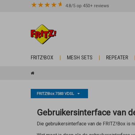
★
★
★
★
4.8/5 op 450+ reviews
FRITZ!BOX
MESH SETS
REPEATER
FRITZ!Box 7583 VDSL
Gebruikersinterface van 
Die gebruikersinterface van de FRITZ!Box is ni