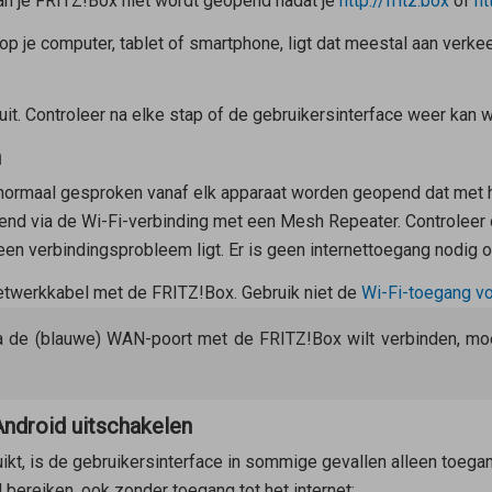
an je FRITZ!Box niet wordt geopend nadat je
http://fritz.box
of
ht
 op je computer, tablet of smartphone, ligt dat meestal aan verke
uit. Controleer na elke stap of de gebruikersinterface weer kan
n
normaal gesproken vanaf elk apparaat worden geopend dat met h
end via de Wi-Fi-verbinding met een
Mesh Repeater
. Controleer
 een verbindingsprobleem ligt. Er is geen internettoegang nodig 
etwerkkabel met de FRITZ!Box. Gebruik
niet
de
Wi-Fi-toegang v
via de (blauwe) WAN-poort met de FRITZ!Box wilt verbinden, mo
Android uitschakelen
ikt, is de gebruikersinterface in sommige gevallen alleen toegan
d bereiken, ook zonder toegang tot het internet: