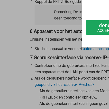
Koppel de FRITZ!Box gedurende 5 seconden l
Opmerking:
De instellingen van 
geen toegang tot de FRITZ!Box.
don
ACCE
6 Apparaat voor het automatisch ophal
Onjuiste instellingen van het netwerkapparaat 
Stel het apparaat in voor het
automatisch op
7 Gebruikersinterface via reserve-IP
Controleer of je de gebruikersinterface kun
een apparaat met de LAN-poort van de FRIT
Als de gebruikersinterface wordt geopend, 
geopend via het reserve-IP-adres?
.
Als de gebruikersinterface van een
Mesh
FRITZ!Box en controleer opnieuw.
Als de gebruikersinterface in geen geva