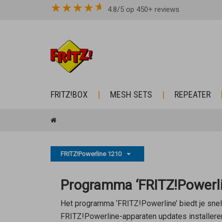
★
★
★
★
4.8/5 op 450+ reviews
FRITZ!BOX
MESH SETS
REPEATER
FRITZ!Powerline 1210
Programma ‘FRITZ!Powerlin
Het programma ‘FRITZ!Powerline’ biedt je snel 
FRITZ!Powerline-apparaten updates installeren,