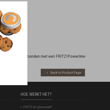
chtstreeks is verbonden met een FRITZ!Powerline-
Back to Product Page
HOE WERKT HET?
FRITZ! en glasvezel?