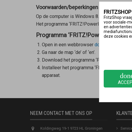
Voorwaarden/beperkingen
FRITZSHOP
Op de computer is Windows 8.1/8/7 (64-bits)
FritzShop vraag
voor sociale-m
Het programma ‘FRITZ!Powerline’ kan maxima
en advertentie
mediafunctional
Programma ‘FRITZ!Powerline’ downlo
deze cookies e
Open in een webbrowser
download.avm.de/f
Ga naar de map ‘de’ of ‘en’.
Download het programma ‘FRITZ!Powerline’ 
Installeer het programma ‘FRITZ!Powerline
don
apparaat.
ACCE
NEEM CONTACT MET ONS OP
KLANT
Koldingweg 19-1 9723 HL Groningen
Servic