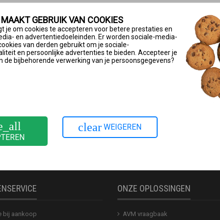
 MAAKT GEBRUIK VAN COOKIES
 of macOS 26/15/14/13/12 geïnstalleerd.
t je om cookies te accepteren voor betere prestaties en
edia- en advertentiedoeleinden. Er worden sociale-media-
al negen powerlineapparaten weergeven.
cookies van derden gebruikt om je sociale-
iteit en persoonlijke advertenties te bieden. Accepteer je
aden en installeren
n de bijbehorende verwerking van je persoonsgegevens?
ritzpowerline/tools/fritzpowerline/
.
voor het besturingssysteem van je computer.
’ op een computer die via de FRITZ!Box via een netwerkkabel re
e_all
clear
WEIGEREN
PTEREN
ENSERVICE
ONZE OPLOSSINGEN
e bij aankoop
AVM vraagbaak