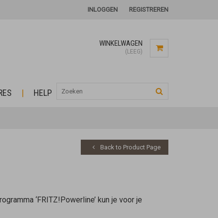
INLOGGEN
REGISTREREN
WINKELWAGEN
(LEEG)
RES
HELP
Back to Product Page
programma ‘FRITZ!Powerline’ kun je voor je