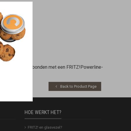
chtstreeks is verbonden met een FRITZ!Powerline-
Back to Product Page
HOE WERKT HET?
FRITZ! en glasvezel?