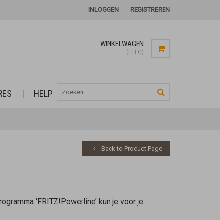
INLOGGEN
REGISTREREN
WINKELWAGEN
(LEEG)
RES
HELP
Back to Product Page
programma ‘FRITZ!Powerline’ kun je voor je