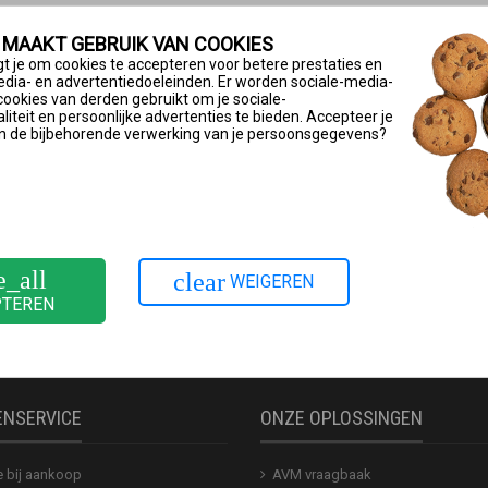
 MAAKT GEBRUIK VAN COOKIES
 of macOS 26/15/14/13/12 geïnstalleerd.
t je om cookies te accepteren voor betere prestaties en
edia- en advertentiedoeleinden. Er worden sociale-media-
al negen powerlineapparaten weergeven.
cookies van derden gebruikt om je sociale-
iteit en persoonlijke advertenties te bieden. Accepteer je
aden en installeren
n de bijbehorende verwerking van je persoonsgegevens?
ritzpowerline/tools/fritzpowerline/
.
voor het besturingssysteem van je computer.
’ op een computer die via de FRITZ!Box via een netwerkkabel re
e_all
clear
WEIGEREN
PTEREN
ENSERVICE
ONZE OPLOSSINGEN
e bij aankoop
AVM vraagbaak