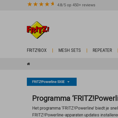
★
★
★
★
4.8/5 op 450+ reviews
FRITZ!BOX
MESH SETS
REPEATER
FRITZ!Powerline 530E
Programma ‘FRITZ!Powerlin
Het programma ‘FRITZ!Powerline’ biedt je snel 
FRITZ!Powerline-apparaten updates installeren,