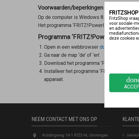
Voorwaarden/beperkingen
FRITZSHOP
Op de computer is Windows 8.1/8/7 (64-bits)
FritzShop vraag
voor sociale-m
Het programma ‘FRITZ!Powerline’ kan maxima
en advertentie
mediafunctional
Programma ‘FRITZ!Powerline’ downlo
deze cookies e
Open in een webbrowser
download.avm.de/f
Ga naar de map ‘de’ of ‘en’.
Download het programma ‘FRITZ!Powerline’ 
Installeer het programma ‘FRITZ!Powerline
don
apparaat.
ACCE
NEEM CONTACT MET ONS OP
KLANT
Koldingweg 19-1 9723 HL Groningen
Servic