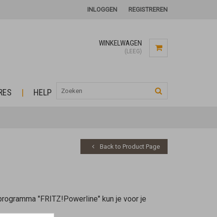
INLOGGEN
REGISTREREN
WINKELWAGEN
(LEEG)
RES
HELP
Back to Product Page
 programma "FRITZ!Powerline" kun je voor je