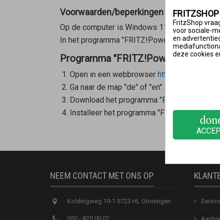
Voorwaarden/beperkingen
FRITZSHOP
FritzShop vraag
Op de computer is Windows 11, Windows 10 (6
voor sociale-m
en advertentie
In het programma "FRITZ!Powerline" kunnen 
mediafunctional
deze cookies e
Programma "FRITZ!Powerline" downlo
Open in een webbrowser
https://download.
Ga naar de map "de" of "en".
Download het programma "FRITZ!Powerline"
Installeer het programma "FRITZ!Powerline
don
ACCE
NEEM CONTACT MET ONS OP
KLANT
Koldingweg 19-1 9723 HL Groningen
Servic
050 - 820 00 02
Aanbie