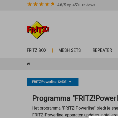
★
★
★
★
4.8/5 op 450+ reviews
FRITZ!BOX
MESH SETS
REPEATER
FRITZ!Powerline 1240E
Programma "FRITZ!Powerlin
Het programma "FRITZ!Powerline" biedt je snel
FRITZ!Powerline-apparaten updates installeren,