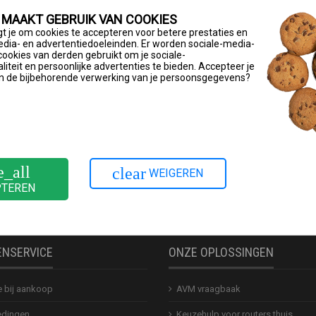
 MAAKT GEBRUIK VAN COOKIES
t je om cookies te accepteren voor betere prestaties en
4-bits) of macOS 13, macOS 12 of macOS 11 geïnstalleerd.
edia- en advertentiedoeleinden. Er worden sociale-media-
cookies van derden gebruikt om je sociale-
maximaal negen powerlineapparaten worden weergegeven.
iteit en persoonlijke advertenties te bieden. Accepteer je
n de bijbehorende verwerking van je persoonsgegevens?
aden en installeren
avm.de/fritzpowerline/tools/fritzpowerline/
.
 voor het besturingssysteem van je computer.
" op een computer die via de FRITZ!Box via een netwerkkabel i
e_all
clear
WEIGEREN
PTEREN
ENSERVICE
ONZE OPLOSSINGEN
e bij aankoop
AVM vraagbaak
dingen
Keuzehulp voor routers thuis