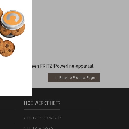
s verbonden met een FRITZ!Powerline-apparaat.
Back to Product Page
HOE WERKT HET?
FRITZ! en glasvezel?
FRITZ! en Wifi 6