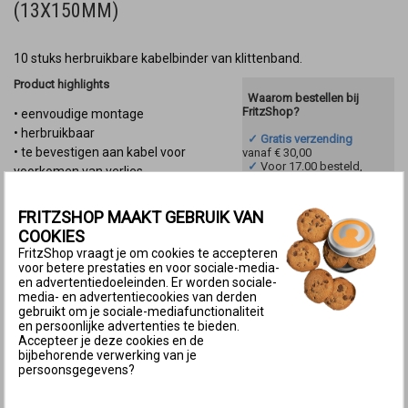
(13X150MM)
10 stuks herbruikbare kabelbinder van klittenband.
Product highlights
Waarom bestellen bij
FritzShop?
• eenvoudige montage
• herbruikbaar
✓ Gratis verzending
• te bevestigen aan kabel voor
vanaf € 30,00
✓
Voor 17.00 besteld,
voorkomen van verlies
morgen in huis
• Kleur: Wit (de afbeelding is ter
✓
Technische
helpdesk
voor al je vragen
illustratie)
FRITZSHOP MAAKT GEBRUIK VAN
✓
14 dagen
COOKIES
bedenktermijn
FritzShop vraagt je om cookies te accepteren
voor betere prestaties en voor sociale-media-
en advertentiedoeleinden. Er worden sociale-
Referentie:
10xkbklitteb
media- en advertentiecookies van derden
gebruikt om je sociale-mediafunctionaliteit
Beschikbaarheid:
op voorraad
en persoonlijke advertenties te bieden.
Accepteer je deze cookies en de
bijbehorende verwerking van je
Aantal :
persoonsgegevens?