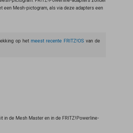
 Mesh-pictogram. FRITZ!Powerline-adapters zonder
t een Mesh-pictogram, als via deze adapters een
trekking op het
meest recente FRITZ!OS
van de
it in de
Mesh Master
en in de FRITZ!Powerline-