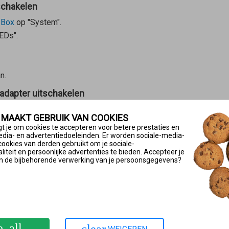
schakelen
!Box
op "System".
EDs".
n.
adapter uitschakelen
werline
op "System".
 MAAKT GEBRUIK VAN COOKIES
EDs".
t je om cookies te accepteren voor betere prestaties en
edia- en advertentiedoeleinden. Er worden sociale-media-
cookies van derden gebruikt om je sociale-
iteit en persoonlijke advertenties te bieden. Accepteer je
n de bijbehorende verwerking van je persoonsgegevens?
n.
eeks met Mesh Master verbinden
ijk als de FRITZ!Powerline-adapter via een apparaat van een and
de
Mesh Master
is verbonden:
e_all