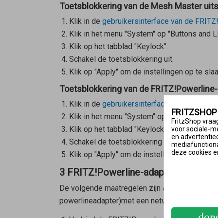
Toetsblokkering van de Mesh Master uit
Klik in de
gebruikersinterface van de FRITZ
Klik in het menu "System" op "Buttons and L
Klik op het tabblad "Keylock".
Schakel de toetsblokkering uit.
Klik op "Apply" om de instellingen op te slaa
Toetsblokkering van de FRITZ!Powerline-
Klik in de
gebruikersinterface van FRITZ!Po
FRITZSHOP
Klik in het menu "System" op "Buttons and L
FritzShop vraag
Klik op het tabblad "Keylock".
voor sociale-m
en advertentie
Schakel de toetsblokkering uit.
mediafunctional
deze cookies e
Klik op "Apply" om de instellingen op te slaa
3 FRITZ!Powerline-adapter rechtstr
De volgende maatregelen zijn alleen noodzakel
powerlineadapter)met een netwerkkabel met 
don