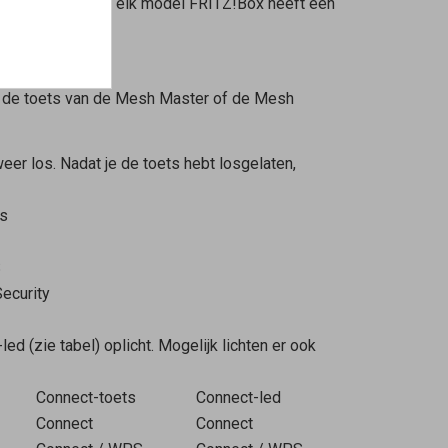
WAN-poort. Niet elk model FRITZ!Box heeft een
 de toets van de
Mesh Master
of de
Mesh
eer los. Nadat je de toets hebt losgelaten,
s
S
ecurity
ed (zie tabel) oplicht. Mogelijk lichten er ook
Connect-toets
Connect-led
Connect
Connect