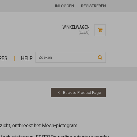
INLOGGEN
REGISTREREN
WINKELWAGEN
(LEEG)
RES
HELP
Back to Product Page
icht, ontbreekt het Mesh-pictogram
.