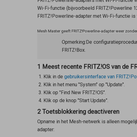
FRITZ!Powerline-adapters met Wi-Fi-functie 
Wi-Fi-functie (bijvoorbeeld FRITZ!Powerline 
FRITZ!Powerline-adapter met Wi-Fi-functie is
Mesh Master geeft FRITZ!Powerline-adapter weer zond
Opmerking:
De configuratieprocedu
FRITZ!Box.
1 Meest recente FRITZ!OS van de FRI
Klik in de
gebruikersinterface van FRITZ!Po
Klik in het menu "System" op "Update".
Klik op "Find New FRITZ!OS".
Klik op de knop "Start Update".
2 Toetsblokkering deactiveren
Opname in het Mesh-netwerk is alleen mogelijk
adapter: