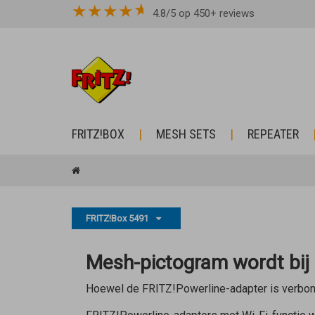
★
★
★
★
4.8/5 op 450+ reviews
FRITZ!BOX
MESH SETS
REPEATER
FRITZ!Box 5491
Mesh-pictogram wordt bij
Hoewel de FRITZ!Powerline-adapter is verbon