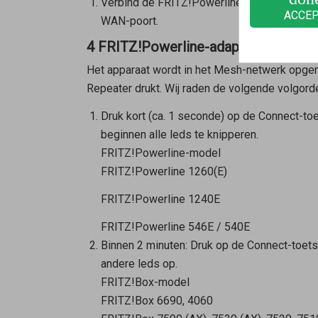
Verbind de FRITZ!Powerline-adapter recht
ACCE
WAN-poort.
4 FRITZ!Powerline-adapter met een 
Het apparaat wordt in het Mesh-netwerk opgeno
Repeater
drukt. Wij raden de volgende volgord
Druk kort (ca. 1 seconde) op de Connect-toe
beginnen alle leds te knipperen.
FRITZ!Powerline-model
FRITZ!Powerline 1260(E)
FRITZ!Powerline 1240E
FRITZ!Powerline 546E / 540E
Binnen 2 minuten: Druk op de Connect-toet
andere leds op.
FRITZ!Box-model
FRITZ!Box 6690, 4060