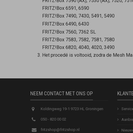
FRITZ!Box 7590 (AX), 7530 (AX), 7520, 751
FRITZ!Box 6591, 6590
FRITZ!Box 7490, 7430, 5491, 5490
FRITZ!Box 6490, 6430
FRITZ!Box 7560, 7362 SL
FRITZ!Box 7583, 7582, 7581, 7580
FRITZ!Box 6820, 4040, 4020, 3490
Het procedé is voltooid, zodra de
Mesh Mas
NEEM CONTACT MET ONS OP
KLANT
Koldingweg 19-1 9723 HL Groningen
Servic
050 - 820 00 02
Aanbie
fritzshop@fritzshop.nl
Nieuwe