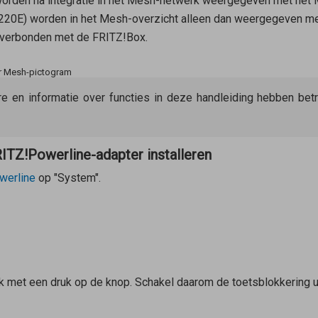
worden na integratie in het Mesh-netwerk weergegeven met het
1220E) worden in het Mesh-overzicht alleen dan weergegeven me
 verbonden met de FRITZ!Box.
er Mesh-pictogram
re en informatie over functies in deze handleiding hebben be
TZ!Powerline-adapter installeren
werline
op "System".
 met een druk op de knop. Schakel daarom de toetsblokkering u