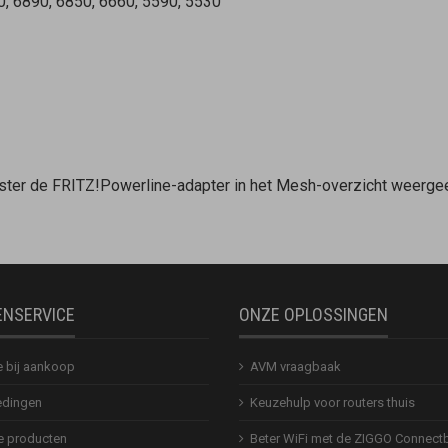
0, 6890, 6850, 6660, 5590, 5530
ter
de FRITZ!Powerline-adapter in het Mesh-overzicht weerge
ENSERVICE
ONZE OPLOSSINGEN
e bij aankoop
AVM vraagbaak
dingen
Keuzehulp voor routers thuis
 producten
Beter WiFi met de ZIGGO Connect