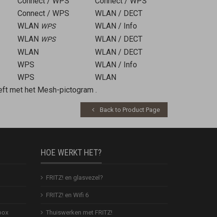
Connect / WPS
Connect / WPS
Connect / WPS
WLAN / DECT
WLAN
WLAN / Info
WPS
WLAN
WLAN / DECT
WPS
WLAN
WLAN / DECT
WPS
WLAN / Info
WPS
WLAN
eft met het Mesh-pictogram
.
Back to Product Page
HOE WERKT HET?
FRITZ! en glasvezel?
FRITZ! en Wifi 6
box
Thuiswerken met FRITZ!