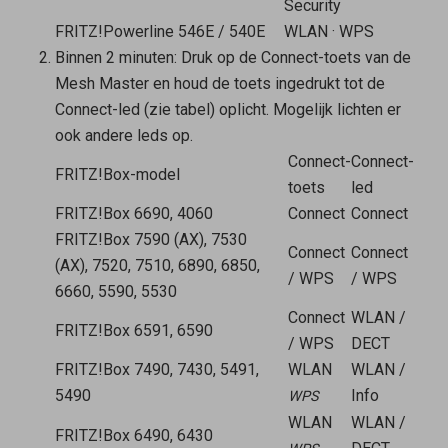
Security
FRITZ!Powerline 546E / 540E
WLAN
·
WPS
Binnen 2 minuten: Druk op de Connect-toets van de
Mesh Master
en houd de toets ingedrukt tot de
Connect-led (zie tabel) oplicht. Mogelijk lichten er
ook andere leds op.
Connect-
Connect-
FRITZ!Box-model
toets
led
FRITZ!Box 6690, 4060
Connect
Connect
FRITZ!Box 7590 (AX), 7530
Connect
Connect
(AX), 7520, 7510, 6890, 6850,
/ WPS
/ WPS
6660, 5590, 5530
Connect
WLAN /
FRITZ!Box 6591, 6590
/ WPS
DECT
FRITZ!Box 7490, 7430, 5491,
WLAN
WLAN /
5490
Info
WPS
WLAN
WLAN /
FRITZ!Box 6490, 6430