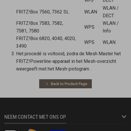
DECT
WPS
WLAN /
FRITZ!Box 7560, 7362 SL
WLAN
DECT
FRITZ!Box 7583, 7582,
WLAN /
WPS
7581, 7580
Info
FRITZ!Box 6820, 4040, 4020,
WPS
WLAN
3490
Het procedé is voltooid, zodra de
Mesh Master
het
FRITZ!Powerline-apparaat in het Mesh-overzicht
weergeeft met het Mesh-pictogram
.
Back to Product Page
NEEM CONTACT MET ONS OP