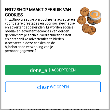
Klik in het menu "System" op "Buttons and LEDs".
FRITZSHOP MAAKT GEBRUIK VAN
Klik op het tabblad "Keylock".
COOKIES
Schakel de toetsblokkering uit.
FritzShop vraagt je om cookies te accepteren
Klik op "Apply" om de instellingen op te slaan.
voor betere prestaties en voor sociale-media-
en advertentiedoeleinden. Er worden sociale-
3 FRITZ!Powerline-apparaat rechtstreeks
media- en advertentiecookies van derden
gebruikt om je sociale-mediafunctionaliteit
met Mesh Master verbinden
en persoonlijke advertenties te bieden.
Accepteer je deze cookies en de
De volgende stappen zijn alleen noodzakelijk als het
bijbehorende verwerking van je
persoonsgegevens?
FRITZ!Powerline-apparaat via een apparaat van een
andere fabrikant (bijvoorbeeld switch,
powerlineapparaat) met een netwerkkabel met de
done_all
ACCEPTEREN
Mesh Master
is verbonden:
Verbind het FRITZ!Powerline-apparaat
clear
rechtstreeks met een LAN-poort van de
Mesh
WEIGEREN
Master
. Gebruik
niet
de WAN-poort. Niet elk model
FRITZ!Box heeft een WAN-poort.
4 FRITZ!Powerline-apparaat met een druk