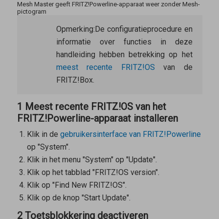
Mesh Master geeft FRITZ!Powerline-apparaat weer zonder Mesh-
pictogram
Opmerking:
De configuratieprocedure en
informatie over functies in deze
handleiding hebben betrekking op het
meest recente FRITZ!OS
van de
FRITZ!Box.
1 Meest recente FRITZ!OS van het
FRITZ!Powerline-apparaat installeren
Klik in de
gebruikersinterface van FRITZ!Powerline
op "System".
Klik in het menu "System" op "Update".
Klik op het tabblad "FRITZ!OS version".
Klik op "Find New FRITZ!OS".
Klik op de knop "Start Update".
2 Toetsblokkering deactiveren