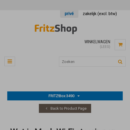
privé
zakelijk (excl. btw)
WINKELWAGEN
(LEEG)
FRITZ!Box 3490
Back to Product Page