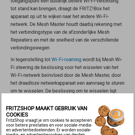
toegangspunt een duidelijk betere Wi-Fi-verbinding
tot stand kan brengen, draagt de FRITZ!Box het
apparaat op uit te wijken naar het andere Wi-Fi-
netwerk. De
Mesh Master
houdt daarbij rekening met
het verbindingstype van de afzonderlijke
Mesh
Repeaters
en met de snelheid van de verschillende
verbindingswegen.
In tegenstelling tot
Wi-Fi-roaming
wordt bij Mesh Wi-
Fi steering de beslissing voor het wisselen van het
Wi-Fi-netwerk beïnvloed door de
Mesh Master
, door
het draadloze netwerkapparaat een aanvraag te sturen
om te wisselen. De beslissing om te wisselen ligt
echter bij het draadloze netwerkapparaat zelf.
FRITZSHOP MAAKT GEBRUIK VAN
Voorwaarden voor Mesh Wi-Fi steering
COOKIES
De FRITZ!Box is in de fabrieksinstellingen zo
FritzShop vraagt je om cookies te accepteren
voor betere prestaties en voor sociale-media-
geconfigureerd, dat de FRITZ!Box als
Mesh Master
en advertentiedoeleinden. Er worden sociale-
draadloze netwerkapparaten naar het andere Wi-Fi-
media- en advertentiecookies van derden