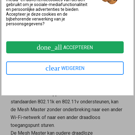
gebruikt om je sociale-mediafunctionaliteit
netwerk of naar een ander draadloos toegangspunt
en persoonlijke advertenties te bieden.
Accepteer je deze cookies en de
kan sturen. Dit is niet mogelijk als in de FRITZ!Box
bijbehorende verwerking van je
verschillende namen zijn geconfigureerd voor het 2,4-
persoonsgegevens?
en 5 GHz-Wi-Fi-netwerk of als de andere FRITZ!-
apparaten niet goed in het Mesh-netwerk zijn
done_all
geïntegreerd. In dit geval moet je het
Wi-Fi-netwerk
ACCEPTEREN
van de FRITZ!Box optimaliseren
.
Om te worden aangestuurd door de
Mesh Master
,
clear
WEIGEREN
moeten de draadloze netwerkapparaten de
standaarden 802.11k en 802.11v ondersteunen.
Draadloze netwerkapparaten die de Wi-Fi-
standaarden 802.11k en 802.11v ondersteunen, kan
de
Mesh Master
zonder onderbreking naar een ander
Wi-Fi-netwerk of naar een ander draadloos
toegangspunt sturen.
De
Mesh Master
kan oudere draadloze