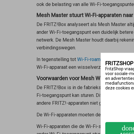
ook de belasting van alle Wi-Fi-toegangspunte
Mesh Master stuurt Wi-Fi-apparaten naar
De FRITZ!Box analyseert als
Mesh Master
alt
ander Wi-Fi-toegangspunt een duidelijk betere 
netwerk. De
Mesh Master
houdt daarbij rekeni
verbindingswegen.
In tegenstelling tot
Wi-Fi-roaming
wordt bij Me
FRITZSHOP
Wi-Fi-apparaat een wisselverzoek stuurt. De bes
FritzShop vraag
voor sociale-m
Voorwaarden voor Mesh Wi-Fi steering
en advertentie
mediafunctional
De FRITZ!Box is in de fabrieksinstellingen zo
deze cookies e
Fi-toegangspunt kan sturen. Dit is niet mogeli
andere FRITZ!-apparaten niet goed in het Mesh
De Wi-Fi-apparaten moeten de standaarden 80
Wi-Fi-apparaten die de Wi-Fi-standaarden 802
don