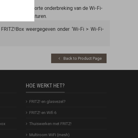
lleen met een korte onderbreking van de Wi-Fi-
-toegangspunt sturen.
 FRITZ!Box weergegeven onder ‘Wi-Fi > Wi-Fi-
Back to Product Page
HOE WERKT HET?
FRITZ! en glasvezel?
FRITZ! en Wifi 6
box
Thuiswerken met FRITZ!
Multiroom WiFi (mesh)