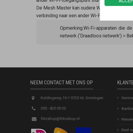
ander Wi-Fi-toegangspunt sturen.
ACCE
De
Mesh Master
kan oudere Wi-Fi-apparaten d
verbinding naar een ander Wi-Fi-netwerk sture
Opmerking:
Wi-Fi-apparaten die d
netwerk (‘Draadloos netwerk’) > Be
NEEM CONTACT MET ONS OP
KLANT
Koldingweg 19-1 9723 HL Groningen
Servic
050 - 820 00 02
Aanbie
fritzshop@fritzshop.nl
Nieuwe
Best v