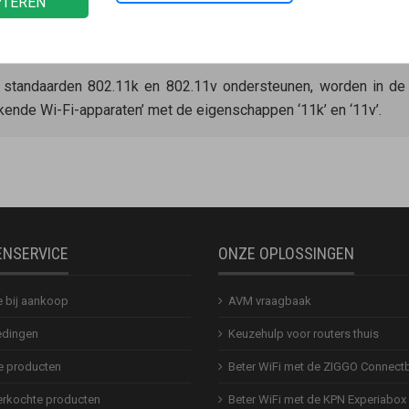
PTEREN
ie de Wi-Fi-standaarden 802.11k en 802.11v niet ondersteunen a
n. De
Mesh Master
kan deze apparaten niet naar een ander Wi-Fi
e standaarden 802.11k en 802.11v ondersteunen, worden in de
kende Wi-Fi-apparaten’ met de eigenschappen ‘11k’ en ‘11v’.
ENSERVICE
ONZE OPLOSSINGEN
e bij aankoop
AVM vraagbaak
dingen
Keuzehulp voor routers thuis
 producten
Beter WiFi met de ZIGGO Connect
erkochte producten
Beter WiFi met de KPN Experiabox