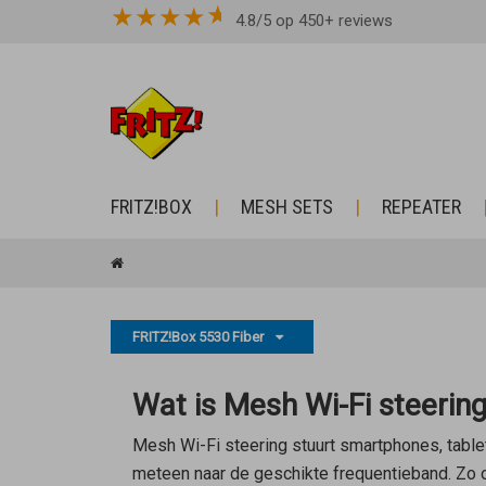
★
★
★
★
4.8/5 op 450+ reviews
FRITZ!BOX
MESH SETS
REPEATER
FRITZ!Box 5530 Fiber
Wat is Mesh Wi-Fi steerin
Mesh Wi-Fi steering stuurt smartphones, tabl
meteen naar de geschikte frequentieband. Zo op