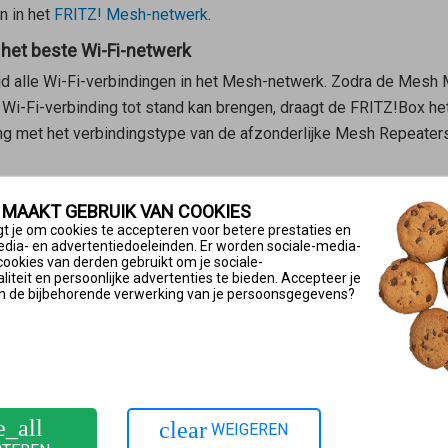
n in het
FRITZ! Mesh-netwerk
.
 het beste Wi-Fi-netwerk
ijd alle Wi-Fi-verbindingen in het Mesh-netwerk. Zodra de
Mesh 
Wi-Fi-verbinding tot stand kan brengen, draagt de FRITZ!Box het 
ng met het verbindingstype van de afzonderlijke
Mesh Repeater
sh Wi-Fi steering de beslissing voor het wisselen van het Wi-F
 MAAKT GEBRUIK VAN COOKIES
lissing om te wisselen ligt echter bij het Wi-Fi-apparaat zelf.
t je om cookies te accepteren voor betere prestaties en
edia- en advertentiedoeleinden. Er worden sociale-media-
cookies van derden gebruikt om je sociale-
iteit en persoonlijke advertenties te bieden. Accepteer je
 ingesteld, dat de FRITZ!Box als
Mesh Master
Wi-Fi-apparaten na
n de bijbehorende verwerking van je persoonsgegevens?
jk als in de FRITZ!Box verschillende namen zijn ingesteld voor h
-netwerk zijn opgenomen. In dit geval moet je het
Wi-Fi-netwer
2.11k en 802.11v ondersteunen, zodat de
Mesh Master
ze kan a
.11k en 802.11v ondersteunen, kan de
Mesh Master
zonder onder
e_all
clear
WEIGEREN