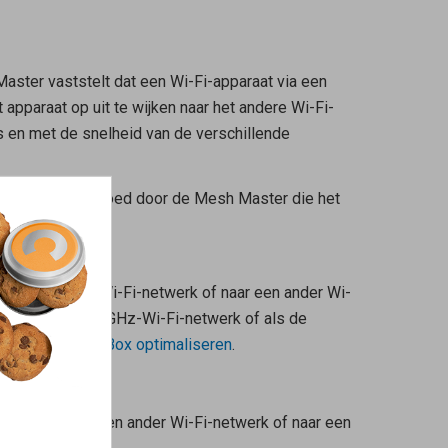
Master
vaststelt dat een Wi-Fi-apparaat via een
apparaat op uit te wijken naar het andere Wi-Fi-
s
en met de snelheid van de verschillende
i-netwerk beïnvloed door de
Mesh Master
die het
ar het andere Wi-Fi-netwerk of naar een ander Wi-
et 2,4 GHz- en 5 GHz-Wi-Fi-netwerk of als de
k van de FRITZ!Box optimaliseren
.
ansturen.
breking naar een ander Wi-Fi-netwerk of naar een